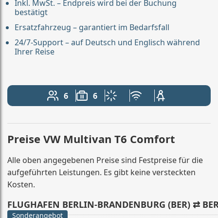
Inkl. MwSt. – Endpreis wird bei der Buchung
bestätigt
Ersatzfahrzeug – garantiert im Bedarfsfall
24/7-Support – auf Deutsch und Englisch während
Ihrer Reise
6
6
Anzahl der Passagiere: 6
Gepäckkapazität: 6
Klimaanlage
Kostenloses WLAN
Kindersitz verfü
Preise VW Multivan T6 Comfort
Alle oben angegebenen Preise sind Festpreise für die
aufgeführten Leistungen. Es gibt keine versteckten
Kosten.
FLUGHAFEN BERLIN-BRANDENBURG (BER) ⇄ BE
Sonderangebot