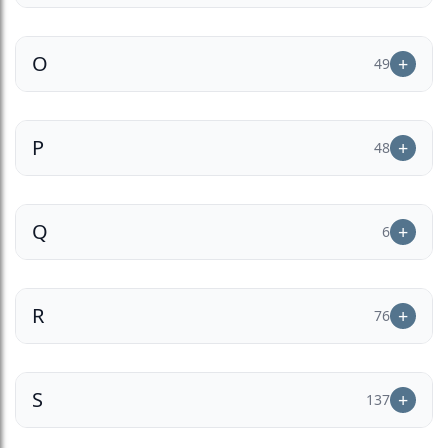
O
49
P
48
Q
6
R
76
S
137