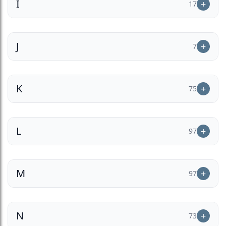
I
17
J
7
K
75
L
97
M
97
N
73