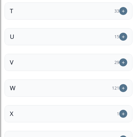
T
33
U
15
V
29
W
121
X
1