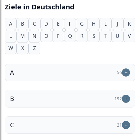
Ziele in Deutschland
A
B
C
D
E
F
G
H
I
J
K
L
M
N
O
P
Q
R
S
T
U
V
W
X
Z
A
56
B
192
C
21