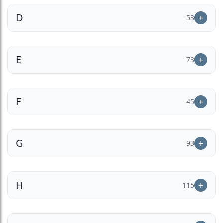
D
53
E
73
F
45
G
93
H
115