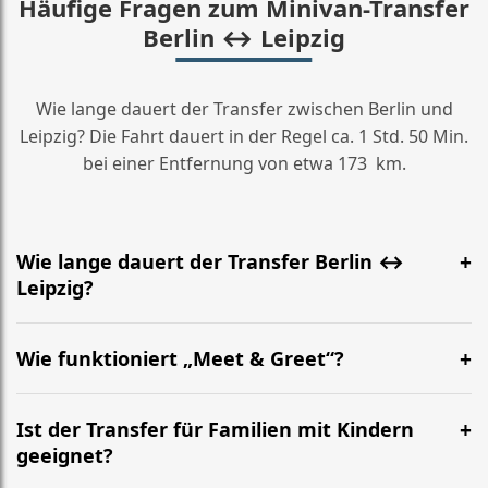
Häufige Fragen zum Minivan-Transfer
Berlin ↔ Leipzig
Wie lange dauert der Transfer zwischen Berlin und
Leipzig? Die Fahrt dauert in der Regel ca. 1 Std. 50 Min.
bei einer Entfernung von etwa 173 km.
Wie lange dauert der Transfer Berlin ↔
Leipzig?
Meist etwa 1 Std. 50 Min. Die genaue Zeit hängt von
Verkehr und Abholort ab. Die Strecke beträgt ca. 173
Wie funktioniert „Meet & Greet“?
km.
Der Fahrer wartet am vereinbarten Treffpunkt (z. B.
BER oder Bahnhof) mit Namensschild, hilft mit Gepäck
Ist der Transfer für Familien mit Kindern
und begleitet Sie zum Minivan.
geeignet?