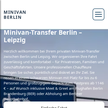
MINIVAN
BERLIN
Minivan-Transfer Berlin –
Leipzig
Herzlich willkommen bei Ihrem privaten Minivan-Transfer
zwischen Berlin und Leipzig. Wir organisieren Ihre Fahrt
zuverlässig und komfortabel – für Privatreisen, Familien und
Geschäftsfahrten. Unsere professionellen Chauffeure
bringen Sie sicher, pünktlich und diskret an Ihr Ziel. Sie
reisen in einem schwarzen Minivan mit Platz für bis zu 6
Personen und großzügigem Gepäckraum. Festpreis ab 1146
€ – auf Wunsch inklusive Meet & Greet am Flughafen Berlin
Brandenburg (BER) oder Abholung am Berliner
Hauptbahnhof.