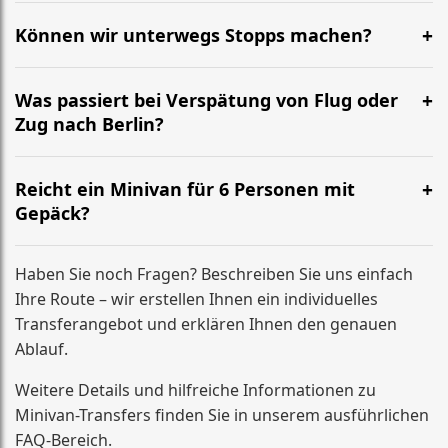
Ja. Bitte geben Sie bei der Buchung das Alter der Kinder
an, damit wir passende Kindersitze oder
Können wir unterwegs Stopps machen?
Sitzerhöhungen einplanen.
Kurze Pausen sind möglich. Für feste zusätzliche
Stopps (Termin, Adresse, Abholung) geben Sie uns
Was passiert bei Verspätung von Flug oder
bitte vorab Bescheid – wir kalkulieren einen passenden
Zug nach Berlin?
Festpreis.
Wenn sich die Ankunft verschiebt, passen wir die
Abholzeit an. Wichtig ist, dass Sie uns Änderungen
Reicht ein Minivan für 6 Personen mit
kurz mitteilen, damit alles sauber koordiniert bleibt.
Gepäck?
Ja, unsere Minivans sind für Gruppen ausgelegt und
bieten in der Regel Platz für bis zu 6 Personen plus
Haben Sie noch Fragen? Beschreiben Sie uns einfach
mehrere große Koffer (je nach Gepäckgröße und
Ihre Route – wir erstellen Ihnen ein individuelles
Sitzkonfiguration).
Transferangebot und erklären Ihnen den genauen
Ablauf.
Weitere Details und hilfreiche Informationen zu
Minivan-Transfers finden Sie in unserem ausführlichen
FAQ-Bereich.