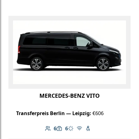
MERCEDES-BENZ VITO
Transferpreis Berlin — Leipzig:
€606
6
6
Anzahl der Passagiere: 6
Gepäckkapazität: 6
Klimaanlage
Kostenloses WLAN
Kindersitz verfügbar