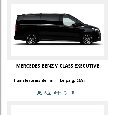
MERCEDES-BENZ V-CLASS EXECUTIVE
Transferpreis Berlin — Leipzig:
€692
6
6
Anzahl der Passagiere: 6
Gepäckkapazität: 6
Tisch im Fahrzeug
Klimaanlage
Kostenloses WLAN