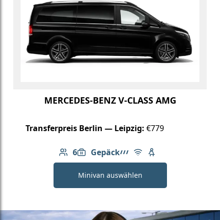
MERCEDES-BENZ V-CLASS AMG
Transferpreis Berlin — Leipzig:
€779
6
Gepäck
Anzahl der Passagiere: 6
6: Gepäck
AMG Linie
Kostenloses WLAN
Kindersitz verfügb
Minivan auswählen