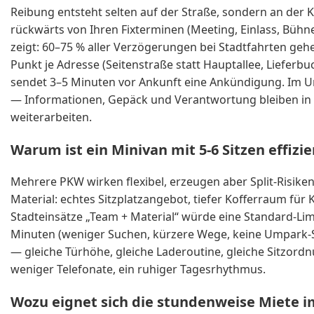
Reibung entsteht selten auf der Straße, sondern an der K
rückwärts von Ihren Fixterminen (Meeting, Einlass, Bü
zeigt: 60–75 % aller Verzögerungen bei Stadtfahrten gehen
Punkt je Adresse (Seitenstraße statt Hauptallee, Lieferbuc
sendet 3–5 Minuten vor Ankunft eine Ankündigung. Im U
— Informationen, Gepäck und Verantwortung bleiben in e
weiterarbeiten.
Warum ist ein Minivan mit 5-6 Sitzen effiz
Mehrere PKW wirken flexibel, erzeugen aber Split-Risike
Material: echtes Sitzplatzangebot, tiefer Kofferraum für 
Stadt­einsätze „Team + Material“ würde eine Standard-Li
Minuten (weniger Suchen, kürzere Wege, keine Umpark-Sch
— gleiche Türhöhe, gleiche Laderoutine, gleiche Sitzord
weniger Telefonate, ein ruhiger Tagesrhythmus.
Wozu eignet sich die stundenweise Miete i