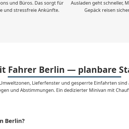
ions und Büros. Das sorgt für
Ausladen geht schneller, M
fe und stressfreie Ankünfte.
Gepäck reisen sicher
t Fahrer Berlin — planbare S
len, Umweltzonen, Lieferfenster und gesperrte Einfahrten s
stiegen und Abstimmungen. Ein dedizierter Minivan mit Chau
n Berlin?