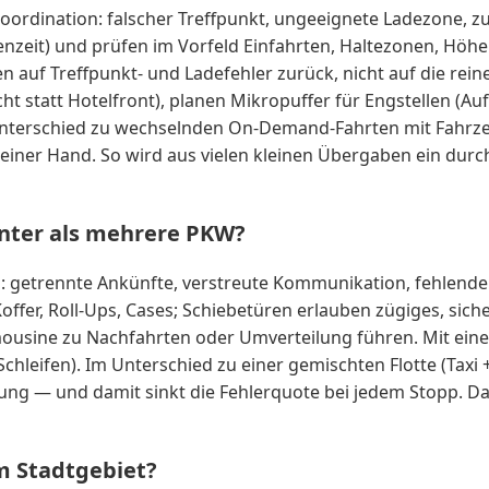
oordination: falscher Treffpunkt, ungeeignete Ladezone, zu 
hnenzeit) und prüfen im Vorfeld Einfahrten, Haltezonen, 
 auf Treffpunkt- und Ladefehler zurück, nicht auf die reine
ht statt Hotelfront), planen Mikropuffer für Engstellen (Auf
nterschied zu wechselnden On-Demand-Fahrten mit Fahrzeu
iner Hand. So wird aus vielen kleinen Übergaben ein durch
ienter als mehrere PKW?
n: getrennte Ankünfte, verstreute Kommunikation, fehlende
Koffer, Roll-Ups, Cases; Schiebetüren erlauben zügiges, sic
mousine zu Nachfahrten oder Umverteilung führen. Mit eine
leifen). Im Unterschied zu einer gemischten Flotte (Taxi 
nung — und damit sinkt die Fehlerquote bei jedem Stopp. D
m Stadtgebiet?