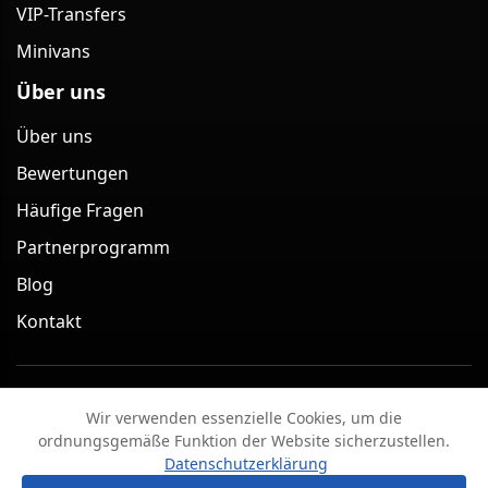
VIP-Transfers
Minivans
Über uns
Über uns
Bewertungen
Häufige Fragen
Partnerprogramm
Blog
Kontakt
Minivan Berlin – Minivan-Transfer-Service in Berlin
Wir verwenden essenzielle Cookies, um die
(Deutschland) 2026
ordnungsgemäße Funktion der Website sicherzustellen.
Impressum
Datenschutzerklärung
AGB
Datenschutzerklärung
Widerrufsbelehrung & Stornobedingungen
?
Frage stellen