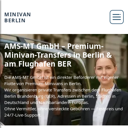
MINIVAN
BERLIN
AMS-MT GmbH – Premium-
Minivan-Transfers in Berlin &
am Flughafen BER
Die AMS-MT GmbH ist ein direkter Beförderer mit eigener
Flotte von Premium-Minivans in Berlin.
Wir organisieren private Transfers zwischen dem Flughafen
Berlin Brandenburg (BER), Adressen in Berlin, Städten in
Deutschland und Nachbarländern Europas.
Ohne Vermittler, ohne versteckte Gebühren — Festpreis und
24/7-Live-Support.