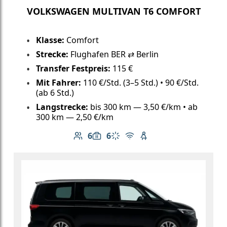
VOLKSWAGEN MULTIVAN T6 COMFORT
Klasse:
Comfort
Strecke:
Flughafen BER ⇄ Berlin
Transfer Festpreis:
115 €
Mit Fahrer:
110 €/Std. (3–5 Std.) • 90 €/Std.
(ab 6 Std.)
Langstrecke:
bis 300 km — 3,50 €/km • ab
300 km — 2,50 €/km
6
6
Anzahl der Passagiere: 6
Gepäckkapazität: 6
Klimaanlage
Kostenloses WLAN
Kindersitz verfügbar