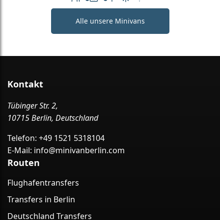
Anzahl der Passagiere: 6
Gepäckkapazität: 6
Tisch im Fahrzeug
Klimaanlage
Kostenloses WLAN
Alle unsere Minivans
Kontakt
Tübinger Str. 2,
10715 Berlin, Deutschland
Telefon:
+49 1521 5318104
E-Mail:
info@minivanberlin.com
Routen
Flughafentransfers
Transfers in Berlin
Deutschland Transfers