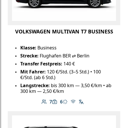
VOLKSWAGEN MULTIVAN T7 BUSINESS
Klasse:
Business
Strecke:
Flughafen BER ⇄ Berlin
Transfer Festpreis:
140 €
Mit Fahrer:
120 €/Std. (3–5 Std.) • 100
€/Std. (ab 6 Std.)
Langstrecke:
bis 300 km — 3,50 €/km • ab
300 km — 2,50 €/km
7
6
Anzahl der Passagiere: 7
Gepäckkapazität: 6
Klimaanlage
Kostenloses WLAN
Fahrersprachen