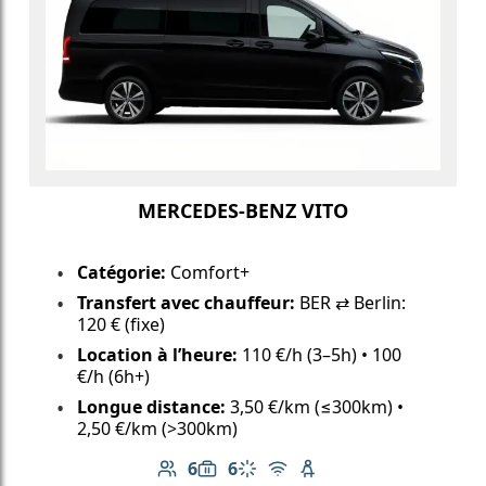
MERCEDES-BENZ VITO
Catégorie:
Comfort+
Transfert avec chauffeur:
BER ⇄ Berlin:
120 € (fixe)
Location à l’heure:
110 €/h (3–5h) • 100
€/h (6h+)
Longue distance:
3,50 €/km (≤300km) •
2,50 €/km (>300km)
6
6
Nombre de passagers: 6
Capacité des bagages: 6
Climatisation
Wi-Fi gratuit
Siège enfant disponib