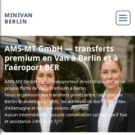
MINIVAN
BERLIN
AMS-MT GmbH — transferts
premium en Van à Berlin et à
l’aéroport BER
AMS-MT GmbH est un transporteur direct disposant de sa
propre flotte de Vans premium à Berlin.
Nous organisons des transferts privés entre l’aéroport de
Berlin-Brandebourg (BER), les adresses de Berlin, les villes
d’Allemagne et les pays voisins d’Europe.
Aucun intermédiaire, aucune commission cachée : tarif fixe
et assistance 24h/24 et 7j/7.