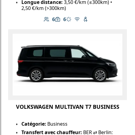
Longue distance:
3,50 €/km (≤300km) •
2,50 €/km (>300km)
6
6
Nombre de passagers: 6
Capacité des bagages: 6
Climatisation
Wi-Fi gratuit
Siège enfant disponib
VOLKSWAGEN MULTIVAN T7 BUSINESS
Catégorie:
Business
Transfert avec chauffeur:
BER ⇄ Berlin: