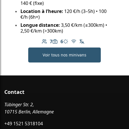
140 € (fixe)
Location à l’heure:
120 €/h (3–5h) • 100
€/h (6h+)
Longue distance:
3,50 €/km (≤300km) •
2,50 €/km (>300km)
7
6
Nombre de passagers: 7
Capacité des bagages: 6
Climatisation
Wi-Fi gratuit
Langues du chauffeu
Voir tous nos minivans
Contact
Tübinger Str. 2,
10715 Berlin, Allemagne
+49 1521 5318104