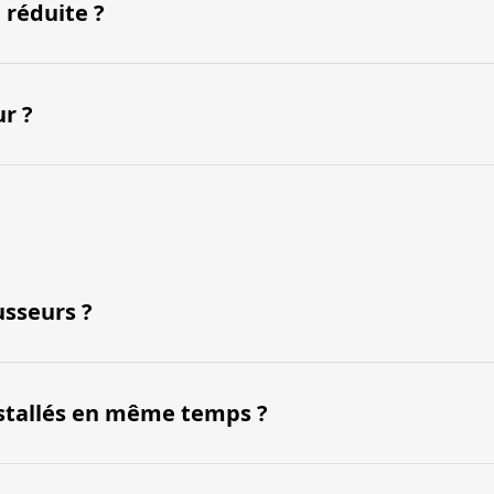
 réduite ?
r ?
usseurs ?
nstallés en même temps ?