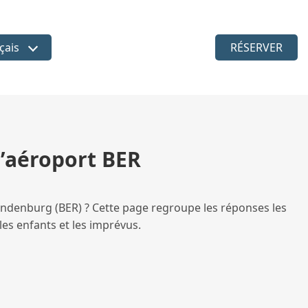
çais
RÉSERVER
sir la langue
l’aéroport BER
Brandenburg (BER) ? Cette page regroupe les réponses les
 les enfants et les imprévus.