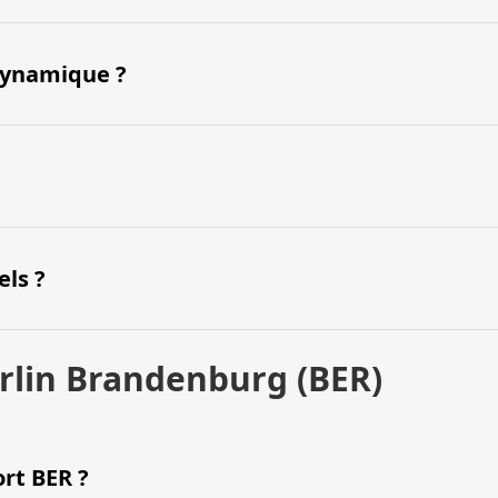
 dynamique ?
els ?
erlin Brandenburg (BER)
ort BER ?