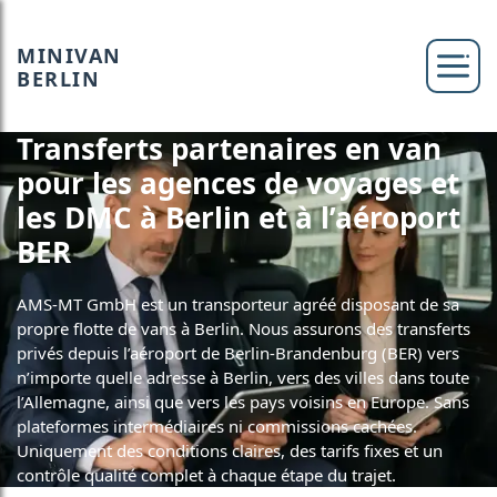
MINIVAN
BERLIN
Transferts partenaires en van
pour les agences de voyages et
les DMC à Berlin et à l’aéroport
BER
AMS-MT GmbH est un transporteur agréé disposant de sa
propre flotte de vans à Berlin. Nous assurons des transferts
privés depuis l’aéroport de Berlin-Brandenburg (BER) vers
n’importe quelle adresse à Berlin, vers des villes dans toute
l’Allemagne, ainsi que vers les pays voisins en Europe. Sans
plateformes intermédiaires ni commissions cachées.
Uniquement des conditions claires, des tarifs fixes et un
contrôle qualité complet à chaque étape du trajet.