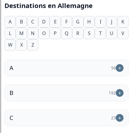
Destinations en Allemagne
A
B
C
D
E
F
G
H
I
J
K
L
M
N
O
P
Q
R
S
T
U
V
W
X
Z
A
56
B
192
C
23