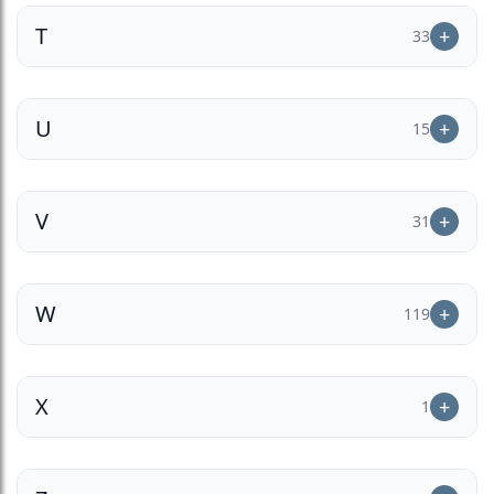
T
33
U
15
V
31
W
119
X
1