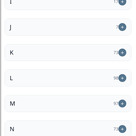
I
17
J
7
K
73
L
98
M
97
N
73