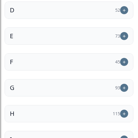
D
52
E
73
F
45
G
93
H
115