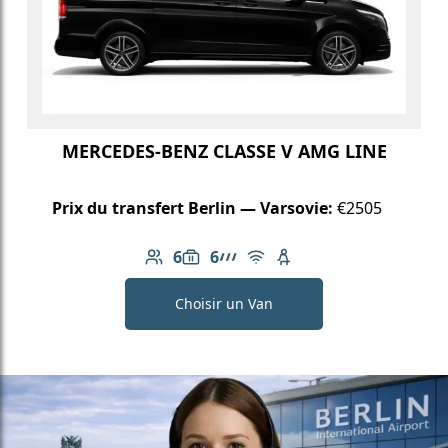
MERCEDES-BENZ CLASSE V AMG LINE
Prix du transfert Berlin — Varsovie:
€2505
6
6
Nombre de passagers: 6
Capacité des bagages: 6
Ligne AMG
Wi-Fi gratuit
Siège enfant disponib
Choisir un Van