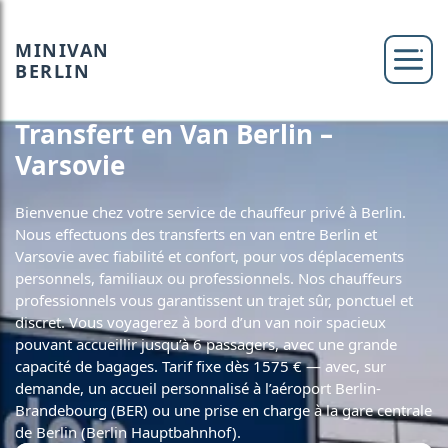
MINIVAN
BERLIN
Transfert en Van Berlin –
Varsovie
Bienvenue chez votre service de chauffeur privé à Berlin.
Nous effectuons des transferts en van entre Berlin et
Varsovie avec fiabilité et confort, pour vos déplacements
personnels, familiaux ou professionnels. Nos chauffeurs
professionnels vous garantissent un trajet sûr, ponctuel et
discret. Vous voyagerez à bord d’un van noir spacieux
pouvant accueillir jusqu’à 6 passagers, avec une grande
capacité de bagages. Tarif fixe dès 1575 € — avec, sur
demande, un accueil personnalisé à l’aéroport Berlin-
Brandebourg (BER) ou une prise en charge à la gare centrale
de Berlin (Berlin Hauptbahnhof).