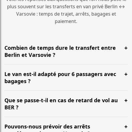
plus souvent sur les transferts en van privé Berlin ↔
Varsovie : temps de trajet, arrêts, bagages et
paiement.
Combien de temps dure le transfert entre
Berlin et Varsovie ?
En général, la durée est d’environ 6 h 40 min pour une
distance d’environ 630 km. L’itinéraire emprunte le plus
Le van est-il adapté pour 6 passagers avec
souvent l’autoroute et peut varier selon le trafic.
bagages ?
Oui. Nos vans (Mercedes Classe V, VW Multivan) sont
conçus pour accueillir confortablement jusqu’à 6
Que se passe-t-il en cas de retard de vol au
passagers, avec une capacité habituelle de 6 à 7
BER ?
grandes valises selon la configuration.
Nous suivons votre vol en temps réel. Votre chauffeur
ajuste l’heure de prise en charge, sans frais
Pouvons-nous prévoir des arrêts
supplémentaires pour les retards habituels.