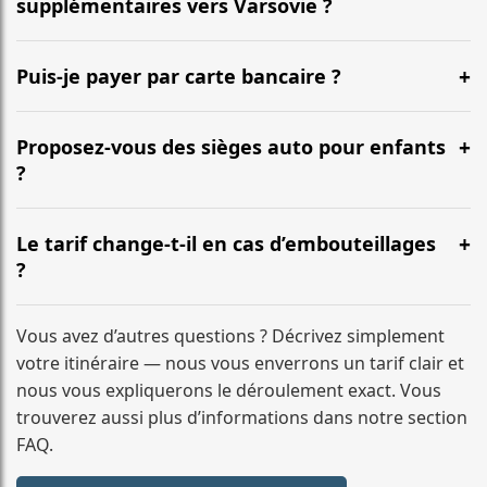
supplémentaires vers Varsovie ?
De courtes pauses sont possibles. Pour des arrêts
prolongés ou des rendez-vous en chemin, indiquez-le
Puis-je payer par carte bancaire ?
lors de la réservation : nous vous établirons un devis
Oui, nous acceptons les cartes bancaires, les virements
personnalisé.
et les paiements en ligne. Le paiement est sécurisé et
Proposez-vous des sièges auto pour enfants
la confirmation de réservation est envoyée
?
immédiatement après la transaction.
Oui, nous fournissons des sièges auto adaptés à l’âge
de vos enfants (siège bébé, rehausseur). Merci de
Le tarif change-t-il en cas d’embouteillages
préciser l’âge et le nombre d’enfants lors de la
?
réservation afin que nous préparions le véhicule en
Non. Le tarif est fixe et ne dépend ni du temps de trajet
conséquence.
ni des embouteillages. Vous payez le prix convenu à
Vous avez d’autres questions ? Décrivez simplement
l’avance, même si la circulation est chargée.
votre itinéraire — nous vous enverrons un tarif clair et
nous vous expliquerons le déroulement exact. Vous
trouverez aussi plus d’informations dans notre section
FAQ.