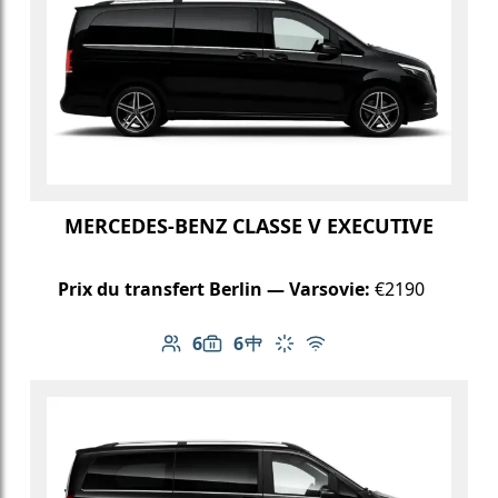
MERCEDES-BENZ CLASSE V EXECUTIVE
Prix du transfert Berlin — Varsovie:
€2190
6
6
Nombre de passagers: 6
Capacité des bagages: 6
Table dans le véhicule
Climatisation
Wi-Fi gratuit