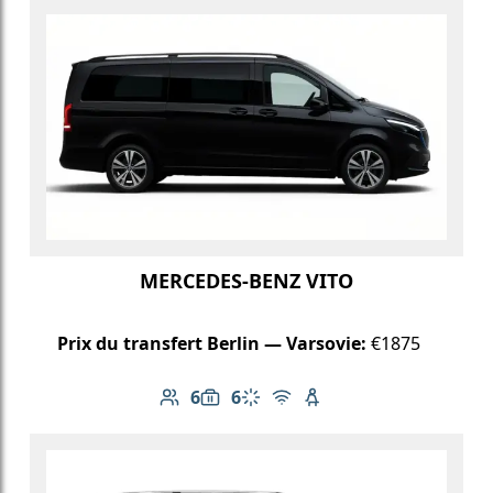
MERCEDES-BENZ VITO
Prix du transfert Berlin — Varsovie:
€1875
6
6
Nombre de passagers: 6
Capacité des bagages: 6
Climatisation
Wi-Fi gratuit
Siège enfant disponib