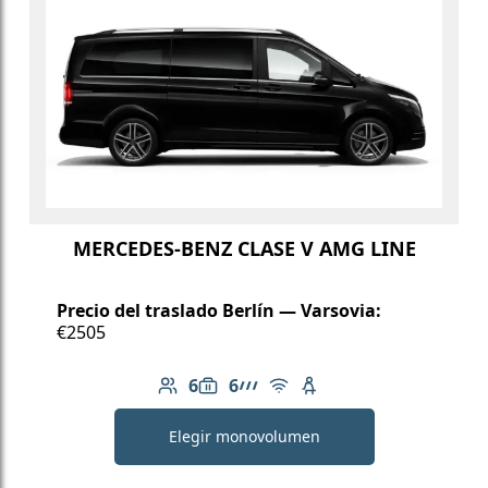
MERCEDES-BENZ CLASE V AMG LINE
Precio del traslado Berlín — Varsovia:
€2505
6
6
Número de pasajeros: 6
Capacidad de equipaje: 6
Línea AMG
Wi-Fi gratuito
Asiento infantil dispo
Elegir monovolumen