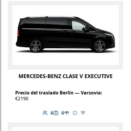
MERCEDES-BENZ CLASE V EXECUTIVE
Precio del traslado Berlín — Varsovia:
€2190
6
6
Número de pasajeros: 6
Capacidad de equipaje: 6
Mesa en el vehículo
Aire acondicionado
Wi-Fi gratuito