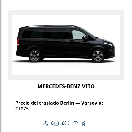
MERCEDES-BENZ VITO
Precio del traslado Berlín — Varsovia:
€1875
6
6
Número de pasajeros: 6
Capacidad de equipaje: 6
Aire acondicionado
Wi-Fi gratuito
Asiento infantil dispo