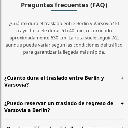
Preguntas frecuentes (FAQ)
¿Cuánto dura el traslado entre Berlín y Varsovia? El
trayecto suele durar 6 h 40 min, recorriendo
aproximadamente 630 km. La ruta suele seguir A2,
aunque puede variar según las condiciones del tráfico
para garantizar la llegada más rápida.
¿Cuánto dura el traslado entre Berlín y
Varsovia?
¿Cuánto dura el traslado entre Berlín y Varsovia? El
trayecto suele durar 6 h 40 min, recorriendo
¿Puedo reservar un traslado de regreso de
aproximadamente 630 km. La ruta suele seguir A2,
Varsovia a Berlín?
aunque puede variar según las condiciones del tráfico
Sí, operamos las 24 horas del día, los 7 días de la
para garantizar la llegada más rápida.
semana, en ambos sentidos. Recomendamos salir al