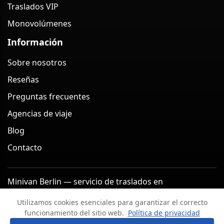
Traslados VIP
Monovolúmenes
Información
Sobre nosotros
Reseñas
Preguntas frecuentes
Agencias de viaje
Blog
Contacto
Minivan Berlin — servicio de traslados en
monovolumen en Berlín (Alemania) 2026
Utilizamos cookies esenciales para garantizar el correcto
Aviso legal
Política de privacidad
funcionamiento del sitio web.
Política de privacidad
Términos y condiciones
Política de cancelación
?
Hacer una pregunta