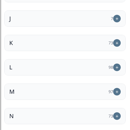
J
7
K
73
L
98
M
97
N
73