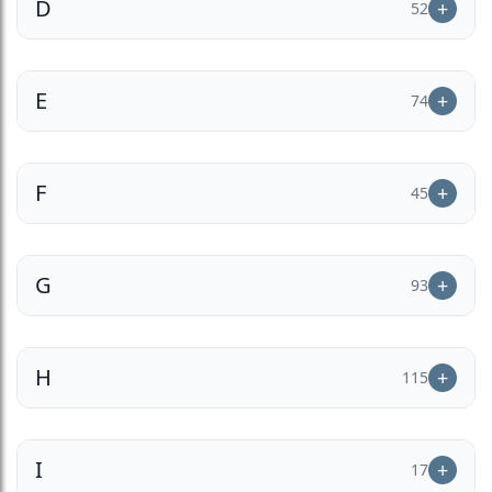
D
52
E
74
F
45
G
93
H
115
I
17