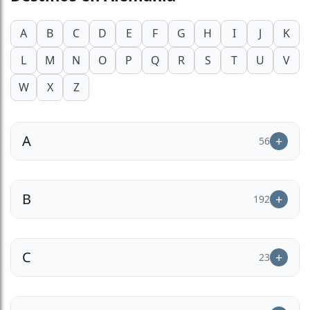
A
B
C
D
E
F
G
H
I
J
K
L
M
N
O
P
Q
R
S
T
U
V
W
X
Z
A
56
B
192
C
23