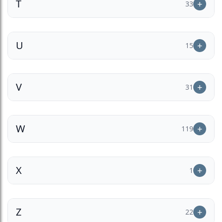
T
33
U
15
V
31
W
119
X
1
Z
22