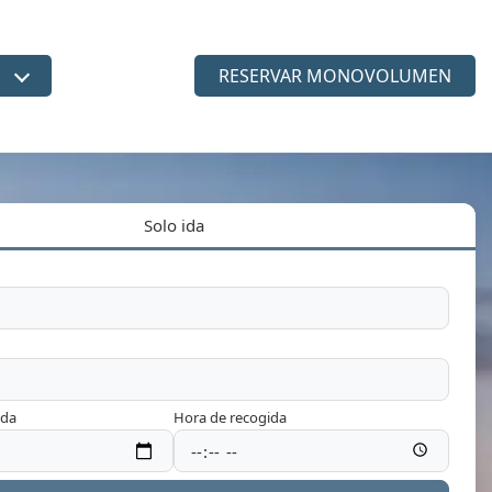
RESERVAR MONOVOLUMEN
dioma
Solo ida
ida
Hora de recogida