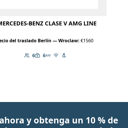
MERCEDES-BENZ CLASE V AMG LINE
ecio del traslado Berlín — Wroclaw:
€1560
6
6
Número de pasajeros: 6
Capacidad de equipaje: 6
Línea AMG
Wi-Fi gratuito
Asiento infantil disponible
ahora y obtenga un 10 % de