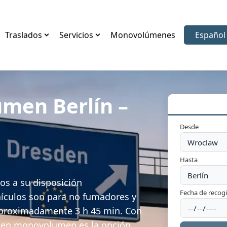
Traslados
Servicios
Monovolúmenes
Español
Elegir i
men Berlín –
Desde
Hasta
os a su disposición
Fecha de recog
ículos son para no fumadores y
aproximadamente 3 h 45 min. Con
io en monovolumen es la opción