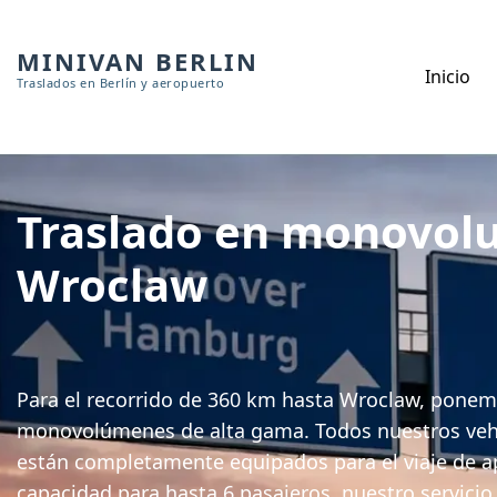
MINIVAN BERLIN
Inicio
Traslados en Berlín y aeropuerto
Traslado en monovolu
Wroclaw
Para el recorrido de 360 km hasta Wroclaw, ponem
monovolúmenes de alta gama. Todos nuestros veh
están completamente equipados para el viaje de 
capacidad para hasta 6 pasajeros, nuestro servic