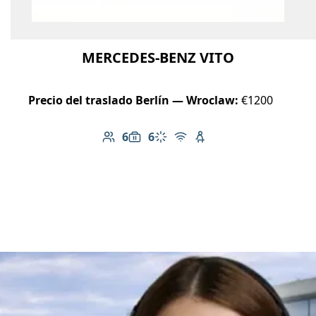
MERCEDES-BENZ VITO
Precio del traslado Berlín — Wroclaw:
€1200
6
6
Número de pasajeros: 6
Capacidad de equipaje: 6
Aire acondicionado
Wi-Fi gratuito
Asiento infantil dispo