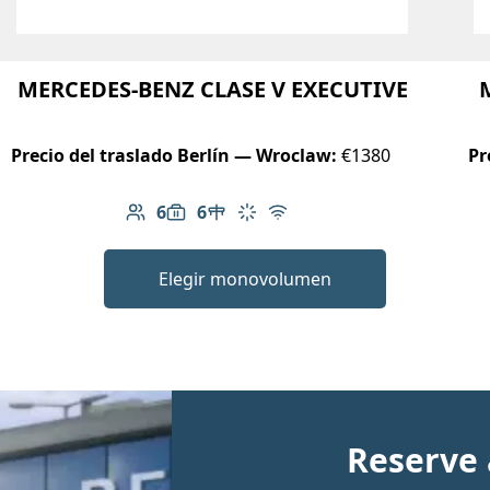
MERCEDES-BENZ CLASE V EXECUTIVE
Precio del traslado Berlín — Wroclaw:
€1380
Pr
6
6
nible
Número de pasajeros: 6
Capacidad de equipaje: 6
Mesa en el vehículo
Aire acondicionado
Wi-Fi gratuito
Elegir monovolumen
Reserve 