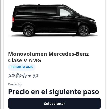
Monovolumen Mercedes-Benz
Clase V AMG
PREMIUM AMG
6
6
3
icon-amg
icon-wifi
Precio fijo
Precio en el siguiente paso
Seleccionar