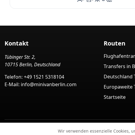
icon-ac
icon-wifi
icon-language
Kontakt
Routen
Flughafentra
Tübinger Str. 2,
10715 Berlin, Deutschland
Transfers in B
Deutschland 
Telefon:
+49 1521 5318104
E-Mail:
info@minivanberlin.com
Europaweite 
Startseite
Minivan Berlin – Minivan-Transfer-Service in Berlin (Deut
Wir verwenden essenzielle Cookies, 