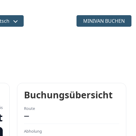
tsch
MINIVAN BUCHEN
ache wählen
Buchungsübersicht
is
Route
t
—
Abholung