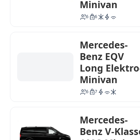
Minivan
6
6
icon-ac
icon-electric
icon-wifi
Mercedes-
Benz EQV
Long Elektro
Minivan
6
7
icon-electric
icon-wifi
icon-ac
Mercedes-
Benz V-Klass