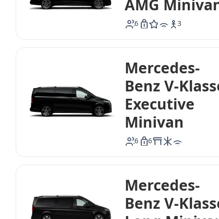
AMG Miniva
6
3
6
icon-amg
icon-wifi
Mercedes-
Benz V-Klass
Executive
Minivan
6
6
icon-table
icon-ac
icon-wifi
Mercedes-
Benz V-Klass