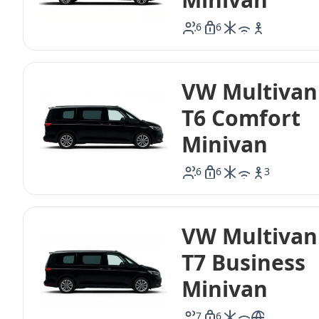
6
6
icon-ac
icon-wifi
icon-baby
VW Multivan
T6 Comfort
Minivan
6
6
3
icon-ac
icon-wifi
VW Multivan
T7 Business
Minivan
7
6