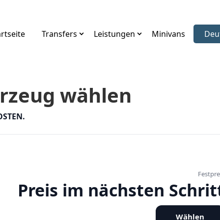
rtseite
Transfers
Leistungen
Minivans
Deu
Spr
hrzeug wählen
OSTEN.
Festpre
Preis im nächsten Schrit
Wählen