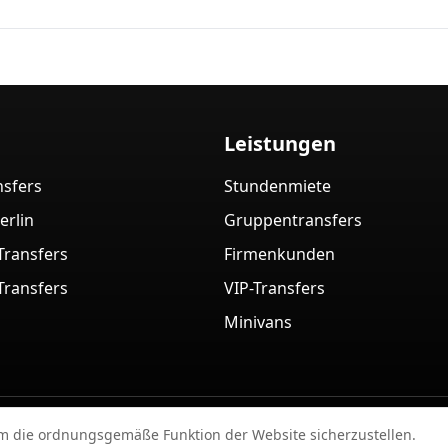
Leistungen
nsfers
Stundenmiete
erlin
Gruppentransfers
Transfers
Firmenkunden
Transfers
VIP-Transfers
Minivans
schland) 2026
Impressum
Datenschut
um die ordnungsgemäße Funktion der Website sicherzustellen.