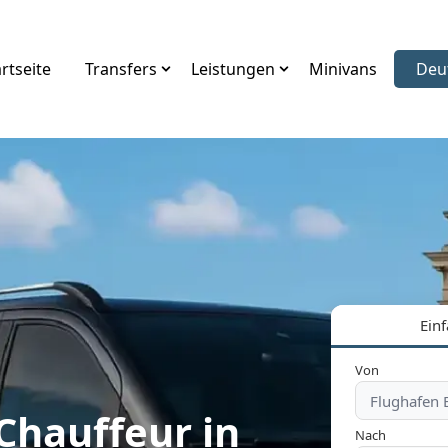
rtseite
Transfers
Leistungen
Minivans
Deu
Spr
Einf
Von
Chauffeur in
Nach