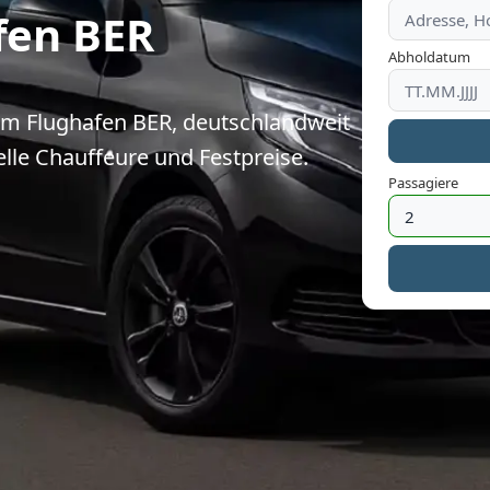
fen BER
Abholdatum
vom Flughafen BER, deutschlandweit
lle Chauffeure und Festpreise.
Passagiere