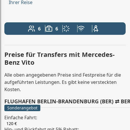
Ihrer Reise
6
6
Anzahl der Passagiere: 6
Gepäckkapazität: 6
Klimaanlage
Kostenloses WLAN
Kindersitz verfü
Preise für Transfers mit Mercedes-
Benz Vito
Alle oben angegebenen Preise sind Festpreise für die
aufgeführten Leistungen. Es gibt keine versteckten
Kosten.
FLUGHAFEN BERLIN-BRANDENBURG (BER) ⇄ BE
Sonderangebot
Einfache Fahrt:
120 €
Hin- und Rückfahrt mit 5% Rabatt: