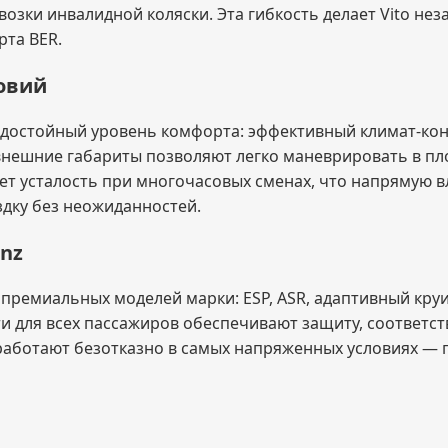
возки инвалидной коляски. Эта гибкость делает Vito н
та BER.
овий
т достойный уровень комфорта: эффективный климат-кон
ешние габариты позволяют легко маневрировать в пло
т усталость при многочасовых сменах, что напрямую вл
дку без неожиданностей.
enz
и премиальных моделей марки: ESP, ASR, адаптивный кр
ти для всех пассажиров обеспечивают защиту, соответ
 работают безотказно в самых напряженных условиях — 