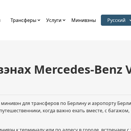
я
Трансферы
Услуги
Минивэны
Русский
Выбрать 
нах Mercedes-Benz V
инивэн для трансферов по Берлину и аэропорту Берлин
путешественники, когда важно ехать вместе, с багажом
ивэн к терминалу или по адресу в городе, встречаем с