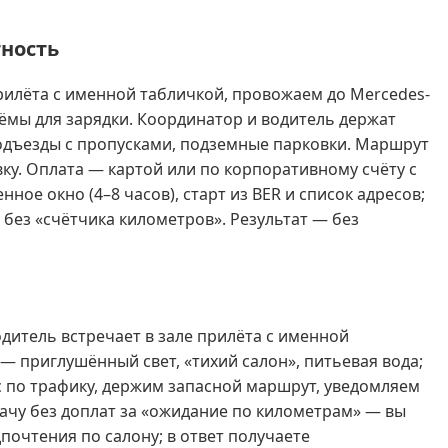
тность
прилёта с именной табличкой, провожаем до Mercedes-
зъёмы для зарядки. Координатор и водитель держат
подъезды с пропусками, подземные парковки. Маршрут
ку. Оплата — картой или по корпоративному счёту с
ое окно (4–8 часов), старт из BER и список адресов;
ез «счётчика километров». Результат — без
дитель встречает в зале прилёта с именной
— приглушённый свет, «тихий салон», питьевая вода;
с по трафику, держим запасной маршрут, уведомляем
дачу без доплат за «ожидание по километрам» — вы
почтения по салону; в ответ получаете