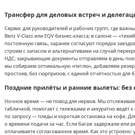
Трансфер для деловых встреч и делегац
Сервис для руководителей и рабочих групп, где важн
Benz V-Class или EQV бизнес-класса; в салоне — «тих
постоянную связь, заранее согласуют порядок заезд
строим с запасом и альтернативами на случай перекр
НДС; закрывающие документы отправляем в день поездк
мы собираем оптимальную «петлю», добавляем резерв
простоев, без сюрпризов, с единой отчётностью для б
Поздние прилёты и ранние вылеты: без с
Ночное время — не повод для нервов. Мы отслеживаем
табличкой, помогает с тележками и аккуратно ведёт к
по запросу — пледы и короткая остановка на кофе. Д
о времени подачи за час. Если багаж задержали или 
оплачиваете согласованное время. Как это устроено: 