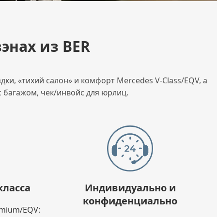
энах из BER
ки, «тихий салон» и комфорт Mercedes V-Class/EQV, а
 багажом, чек/инвойс для юрлиц.
класса
Индивидуально и
конфиденциально
emium/EQV: