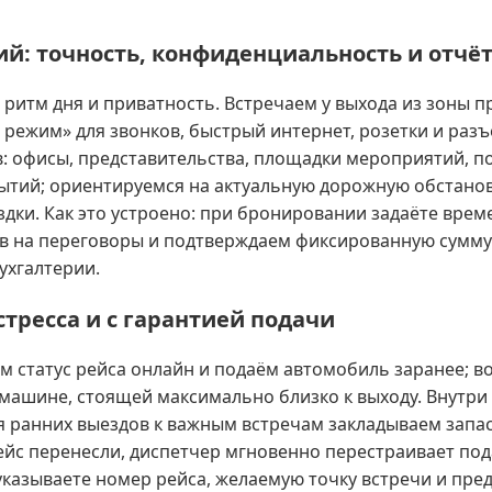
ий: точность, конфиденциальность и отчё
ы ритм дня и приватность. Встречаем у выхода из зоны 
ий режим» для звонков, быстрый интернет, розетки и ра
ов: офисы, представительства, площадки мероприятий, 
ытий; ориентируемся на актуальную дорожную обстанов
и. Как это устроено: при бронировании задаёте временн
 на переговоры и подтверждаем фиксированную сумму б
ухгалтерии.
тресса и с гарантией подачи
 статус рейса онлайн и подаём автомобиль заранее; во
 машине, стоящей максимально близко к выходу. Внутри 
ля ранних выездов к важным встречам закладываем запа
рейс перенесли, диспетчер мгновенно перестраивает по
указываете номер рейса, желаемую точку встречи и пред