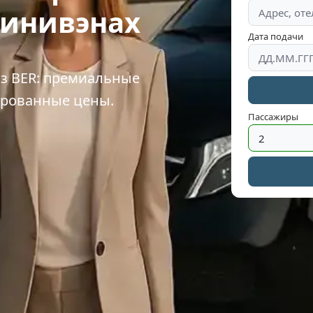
минивэнах
Дата подачи
из BER: премиальные
ированные цены.
Пассажиры