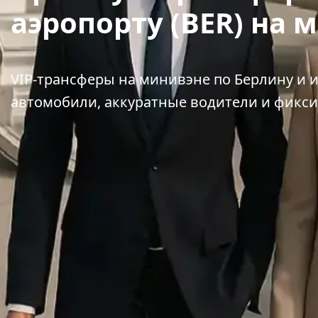
аэропорту (BER) на 
VIP-трансферы на минивэне по Берлину и 
автомобили, аккуратные водители и фикс