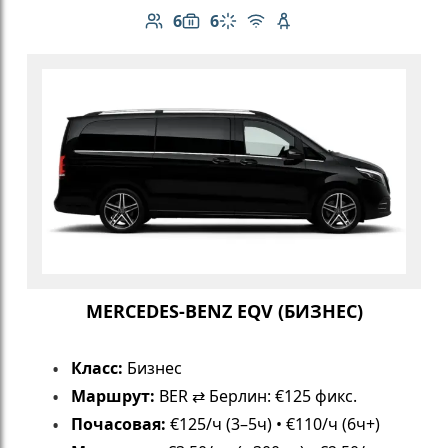
6
6
Количество пассажиров: 6
Вместимость багажа: 6
Климат-контроль
Бесплатный Wi-Fi
Детское кресло
MERCEDES-BENZ EQV (БИЗНЕС)
Класс:
Бизнес
Маршрут:
BER ⇄ Берлин: €125 фикс.
Почасовая:
€125/ч (3–5ч) • €110/ч (6ч+)