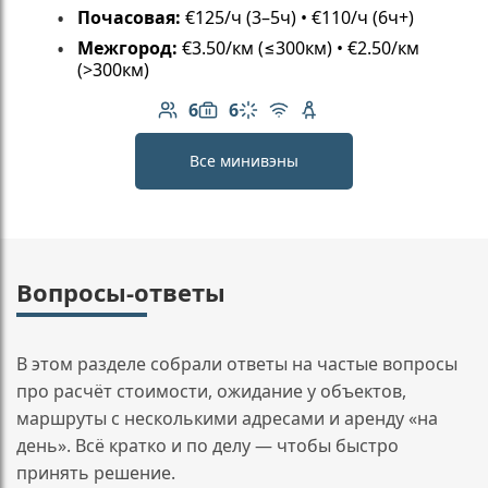
Почасовая:
€125/ч (3–5ч) • €110/ч (6ч+)
Межгород:
€3.50/км (≤300км) • €2.50/км
(>300км)
6
6
Количество пассажиров: 6
Вместимость багажа: 6
Климат-контроль
Бесплатный Wi-Fi
Детское кресло
Все минивэны
Вопросы-ответы
В этом разделе собрали ответы на частые вопросы
про расчёт стоимости, ожидание у объектов,
маршруты с несколькими адресами и аренду «на
день». Всё кратко и по делу — чтобы быстро
принять решение.