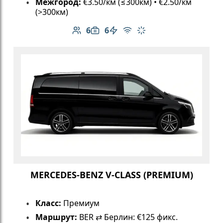
Межгород:
€3.50/км (≤300км) • €2.50/км
(>300км)
6
6
Количество пассажиров: 6
Вместимость багажа: 6
Электромобиль
Бесплатный Wi-Fi
Климат-контроль
MERCEDES-BENZ V-CLASS (PREMIUM)
Класс:
Премиум
Маршрут:
BER ⇄ Берлин: €125 фикс.