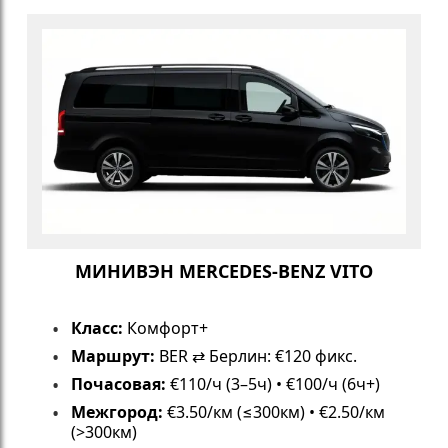
МИНИВЭН MERCEDES-BENZ VITO
Класс:
Комфорт+
Маршрут:
BER ⇄ Берлин: €120 фикс.
Почасовая:
€110/ч (3–5ч) • €100/ч (6ч+)
Межгород:
€3.50/км (≤300км) • €2.50/км
(>300км)