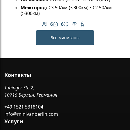
Межгород:
€3.50/км (≤300км) • €2.50/км
(>300км)
6
6
Количество пассажиров: 6
Вместимость багажа: 6
Климат-контроль
Бесплатный Wi-Fi
Детское кресло
Все минивэны
Контакты
Tübinger Str. 2,
10715 Берлин, Германия
+49 1521 5318104
info@minivanberlin.com
Услуги