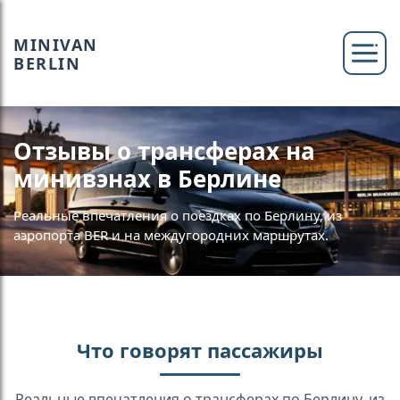
MINIVAN
BERLIN
Отзывы о трансферах на
минивэнах в Берлине
Реальные впечатления о поездках по Берлину, из
аэропорта BER и на междугородних маршрутах.
Что говорят пассажиры
Реальные впечатления о трансферах по Берлину, из