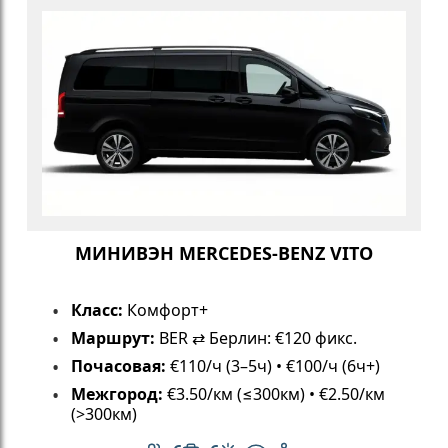
МИНИВЭН MERCEDES-BENZ VITO
Класс:
Комфорт+
Маршрут:
BER ⇄ Берлин: €120 фикс.
Почасовая:
€110/ч (3–5ч) • €100/ч (6ч+)
Межгород:
€3.50/км (≤300км) • €2.50/км
(>300км)