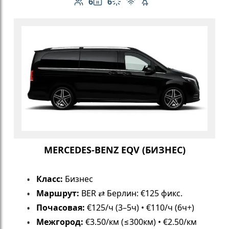
6
6
Количество пассажиров: 6
Вместимость багажа: 6
Климат-контроль
Бесплатный Wi-Fi
Детское кресло
MERCEDES-BENZ EQV (БИЗНЕС)
Класс:
Бизнес
Маршрут:
BER ⇄ Берлин: €125 фикс.
Почасовая:
€125/ч (3–5ч) • €110/ч (6ч+)
Межгород:
€3.50/км (≤300км) • €2.50/км