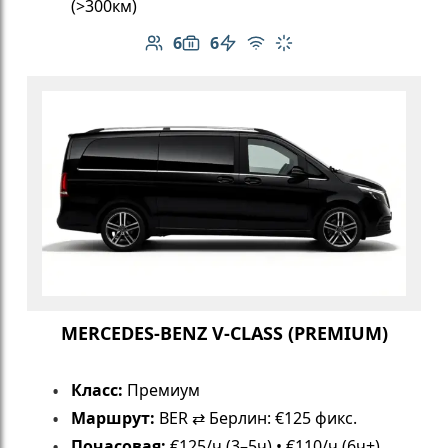
(>300км)
6
6
Количество пассажиров: 6
Вместимость багажа: 6
Электромобиль
Бесплатный Wi-Fi
Климат-контроль
MERCEDES-BENZ V-CLASS (PREMIUM)
Класс:
Премиум
Маршрут:
BER ⇄ Берлин: €125 фикс.
Почасовая:
€125/ч (3–5ч) • €110/ч (6ч+)