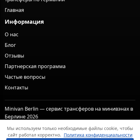
Главная
Информация
О нас
Блог
Отзывы
Партнерская программа
Частые вопросы
Контакты
Minivan Berlin — сервис трансферов на минивэнах в
Берлине 2026
Правовая информация
Мы используем только необходимые файлы cookie, чтобы
Политика конфиденциальности
Общие условия
сайт работал корректно.
Политика конфиденциальности
Условия отмены