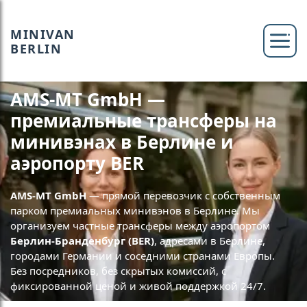
MINIVAN
BERLIN
AMS-MT GmbH —
премиальные трансферы на
минивэнах в Берлине и
аэропорту BER
AMS-MT GmbH
— прямой перевозчик с собственным
парком премиальных минивэнов в Берлине. Мы
организуем частные трансферы между аэропортом
Берлин-Бранденбург (BER)
, адресами в Берлине,
городами Германии и соседними странами Европы.
Без посредников, без скрытых комиссий, с
фиксированной ценой и живой поддержкой 24/7.