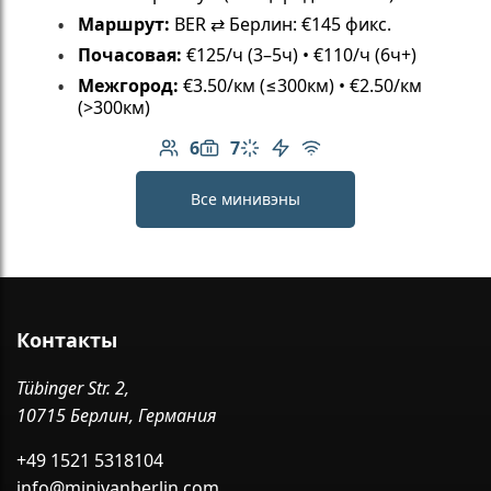
Маршрут:
BER ⇄ Берлин: €145 фикс.
Почасовая:
€125/ч (3–5ч) • €110/ч (6ч+)
Межгород:
€3.50/км (≤300км) • €2.50/км
(>300км)
6
7
Количество пассажиров: 6
Вместимость багажа: 7
Климат-контроль
Электромобиль
Бесплатный Wi-Fi
Все минивэны
Контакты
Tübinger Str. 2,
10715 Берлин, Германия
+49 1521 5318104
info@minivanberlin.com