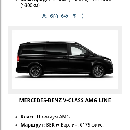
(>300км)
6
6
Количество пассажиров: 6
Вместимость багажа: 6
Электромобиль
Бесплатный Wi-Fi
Климат-контроль
MERCEDES-BENZ V-CLASS AMG LINE
Класс:
Премиум AMG
Маршрут:
BER ⇄ Берлин: €175 фикс.