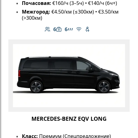
Почасовая:
€160/ч (3–5ч) • €140/ч (6ч+)
Межгород:
€4.50/км (≤300км) • €3.50/км
(>300км)
6
6
Количество пассажиров: 6
Вместимость багажа: 6
Линейка AMG
Бесплатный Wi-Fi
Детское кресло
MERCEDES-BENZ EQV LONG
Класс:
Премиум (Спецпредложение)