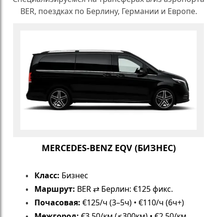
BER, поездках по Берлину, Германии и Европе.
MERCEDES-BENZ EQV (БИЗНЕС)
Класс:
Бизнес
Маршрут:
BER ⇄ Берлин: €125 фикс.
Почасовая:
€125/ч (3–5ч) • €110/ч (6ч+)
Межгород:
€3.50/км (≤300км) • €2.50/км