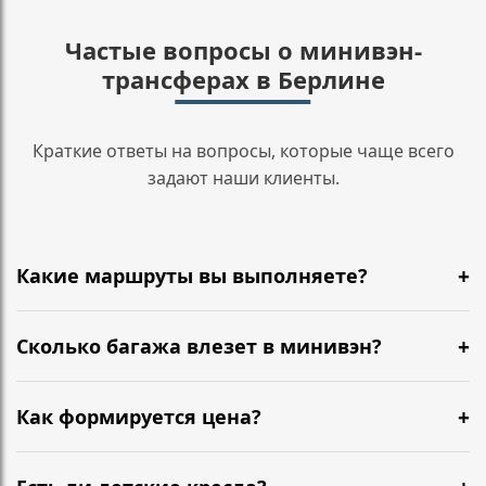
Частые вопросы о минивэн-
трансферах в Берлине
Краткие ответы на вопросы, которые чаще всего
задают наши клиенты.
Какие маршруты вы выполняете?
Работаем по Берлину (от 10 км), аэропорту BER,
городам Германии (до 600 км) и международным
Сколько багажа влезет в минивэн?
направлениям (до 2000 км). Частые маршруты:
Стандартная вместимость: 6 пассажиров + 6-7
Берлин → Лейпциг, Дрезден, Гамбург, Прага,
больших чемоданов. В модификации Long: 6
Как формируется цена?
Амстердам.
пассажиров + до 8 чемоданов. Коляски, ручная
Фиксированная стоимость рассчитывается при
кладь, спортинвентарь — по запросу.
бронировании по формуле: расстояние + время