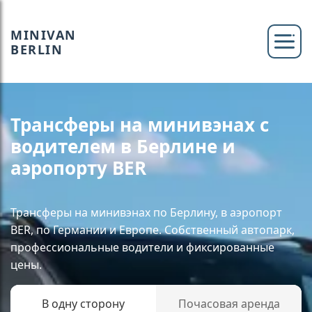
MINIVAN
BERLIN
Трансферы на минивэнах с
водителем в Берлине и
аэропорту BER
Трансферы на минивэнах по Берлину, в аэропорт
BER, по Германии и Европе. Собственный автопарк,
профессиональные водители и фиксированные
цены.
В одну сторону
Почасовая аренда