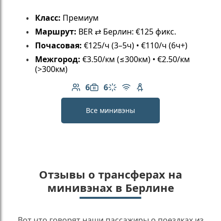
Класс:
Премиум
Маршрут:
BER ⇄ Берлин: €125 фикс.
Почасовая:
€125/ч (3–5ч) • €110/ч (6ч+)
Межгород:
€3.50/км (≤300км) • €2.50/км
(>300км)
6
6
Количество пассажиров: 6
Вместимость багажа: 6
Климат-контроль
Бесплатный Wi-Fi
Детское кресло
Все минивэны
Отзывы о трансферах на
минивэнах в Берлине
Вот что говорят наши пассажиры о поездках из