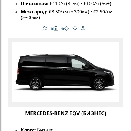
Почасовая:
€110/ч (3–5ч) • €100/ч (6ч+)
Межгород:
€3.50/км (≤300км) • €2.50/км
(>300км)
6
6
Количество пассажиров: 6
Вместимость багажа: 6
Климат-контроль
Бесплатный Wi-Fi
Детское кресло
MERCEDES-BENZ EQV (БИЗНЕС)
Класс:
Бизнес