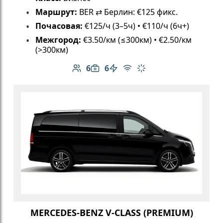
Маршрут:
BER ⇄ Берлин: €125 фикс.
Почасовая:
€125/ч (3–5ч) • €110/ч (6ч+)
Межгород:
€3.50/км (≤300км) • €2.50/км
(>300км)
6
6
Количество пассажиров: 6
Вместимость багажа: 6
Электромобиль
Бесплатный Wi-Fi
Климат-контроль
MERCEDES-BENZ V-CLASS (PREMIUM)