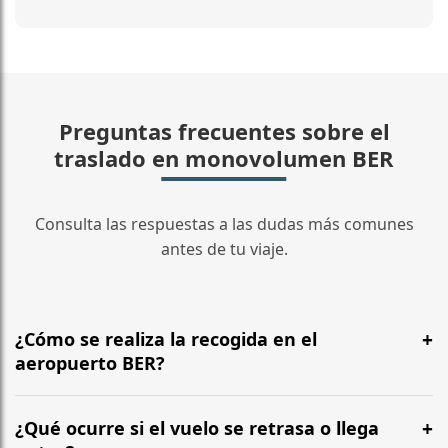
Preguntas frecuentes sobre el
traslado en monovolumen BER
Consulta las respuestas a las dudas más comunes
antes de tu viaje.
¿Cómo se realiza la recogida en el
aeropuerto BER?
El conductor te espera en la zona de llegadas con un
cartel con tu nombre. Monitoreamos el vuelo y
¿Qué ocurre si el vuelo se retrasa o llega
ajustamos la hora según el estado de la puerta y la