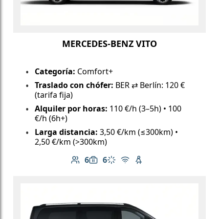
MERCEDES-BENZ VITO
Categoría:
Comfort+
Traslado con chófer:
BER ⇄ Berlín: 120 €
(tarifa fija)
Alquiler por horas:
110 €/h (3–5h) • 100
€/h (6h+)
Larga distancia:
3,50 €/km (≤300km) •
2,50 €/km (>300km)
6
6
Número de pasajeros: 6
Capacidad de equipaje: 6
Aire acondicionado
Wi-Fi gratuito
Asiento infantil dispo