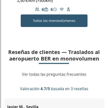
2,50 €/km (>300km)
6
6
Número de pasajeros: 6
Capacidad de equipaje: 6
Aire acondicionado
Wi-Fi gratuito
Asiento infantil dispo
Todos los monovolúmenes
Reseñas de clientes — Traslados al
aeropuerto BER en monovolumen
Ver todas las preguntas frecuentes
Valoración
4.7/5
basada en 3 reseñas
Javier M., Sevilla