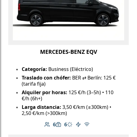
MERCEDES-BENZ EQV
Categoría:
Business (Eléctrico)
Traslado con chófer:
BER ⇄ Berlín: 125 €
(tarifa fija)
Alquiler por horas:
125 €/h (3–5h) • 110
€/h (6h+)
Larga distancia:
3,50 €/km (≤300km) •
2,50 €/km (>300km)
6
6
Número de pasajeros: 6
Capacidad de equipaje: 6
Aire acondicionado
Vehículo eléctrico
Wi-Fi gratuito