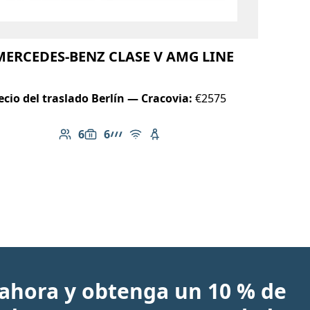
MERCEDES-BENZ CLASE V AMG LINE
ecio del traslado Berlín — Cracovia:
€2575
6
6
Número de pasajeros: 6
Capacidad de equipaje: 6
Línea AMG
Wi-Fi gratuito
Asiento infantil disponible
ahora y obtenga un 10 % de