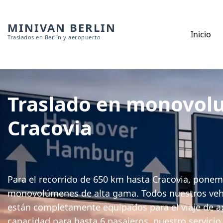
MINIVAN BERLIN
Inicio
Traslados en Berlín y aeropuerto
Traslado en monovolu
Cracovia
Para el recorrido de 650 km hasta Cracovia, ponem
monovolúmenes de alta gama. Todos nuestros veh
están completamente equipados para el viaje de 
capacidad para hasta 6 pasajeros, nuestro servic