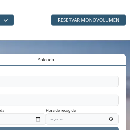
RESERVAR MONOVOLUMEN
dioma
Solo ida
ida
Hora de recogida