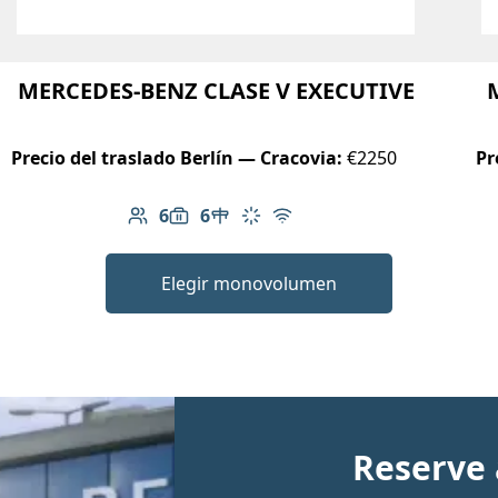
MERCEDES-BENZ CLASE V EXECUTIVE
Precio del traslado Berlín — Cracovia:
€2250
Pr
6
6
nible
Número de pasajeros: 6
Capacidad de equipaje: 6
Mesa en el vehículo
Aire acondicionado
Wi-Fi gratuito
Elegir monovolumen
Reserve 