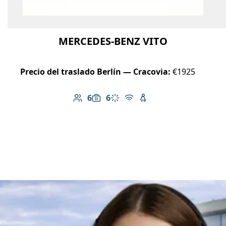
MERCEDES-BENZ VITO
Precio del traslado Berlín — Cracovia:
€1925
6
6
Número de pasajeros: 6
Capacidad de equipaje: 6
Aire acondicionado
Wi-Fi gratuito
Asiento infantil dispo