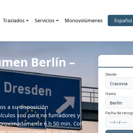
Traslados
Servicios
Monovolúmenes
Español
Elegir i
men Berlín –
Desde
Hasta
os a su disposición
Fecha de recog
ículos son para no fumadores y
aproximadamente 6 h 50 min. Con
io en monovolumen es la opción