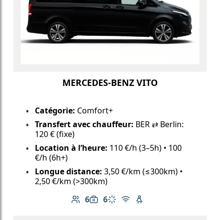
MERCEDES-BENZ VITO
Catégorie:
Comfort+
Transfert avec chauffeur:
BER ⇄ Berlin:
120 € (fixe)
Location à l’heure:
110 €/h (3–5h) • 100
€/h (6h+)
Longue distance:
3,50 €/km (≤300km) •
2,50 €/km (>300km)
6
6
Nombre de passagers: 6
Capacité des bagages: 6
Climatisation
Wi-Fi gratuit
Siège enfant disponib