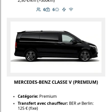
2,50 €/km (>300km)
6
6
Nombre de passagers: 6
Capacité des bagages: 6
Climatisation
Véhicule électrique
Wi-Fi gratuit
MERCEDES-BENZ CLASSE V (PREMIUM)
Catégorie:
Premium
Transfert avec chauffeur:
BER ⇄ Berlin:
125 € (fixe)