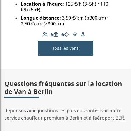
Location à l’heure:
125 €/h (3–5h) • 110
€/h (6h+)
Longue distance:
3,50 €/km (≤300km) •
2,50 €/km (>300km)
6
6
Nombre de passagers: 6
Capacité des bagages: 6
Climatisation
Wi-Fi gratuit
Siège enfant disponib
Tous les Vans
Questions fréquentes sur la location
de Van à Berlin
Réponses aux questions les plus courantes sur notre
service chauffeur premium à Berlin et à l’aéroport BER.