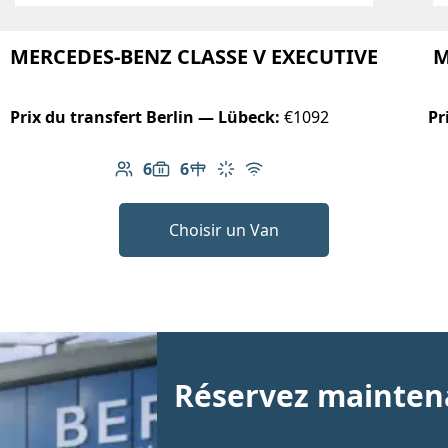
MERCEDES-BENZ CLASSE V EXECUTIVE
M
Prix du transfert Berlin — Lübeck:
€1092
Pr
6
6
le
Nombre de passagers: 6
Capacité des bagages: 6
Table dans le véhicule
Climatisation
Wi-Fi gratuit
Choisir un Van
Réservez maintena