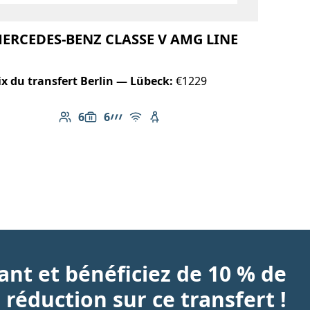
ERCEDES-BENZ CLASSE V AMG LINE
ix du transfert Berlin — Lübeck:
€1229
6
6
Nombre de passagers: 6
Capacité des bagages: 6
Ligne AMG
Wi-Fi gratuit
Siège enfant disponible
nt et bénéficiez de 10 % de
réduction sur ce transfert !