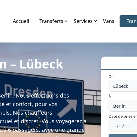
Accueil
Transferts
Services
Vans
Fran
Choi
in – Lübeck
De
Berlin. Nous effectuons des
À
ité et confort, pour vos
nels. Nos chauffeurs
Date de prise e
ctuel et discret. Vous voyagerez à
qu’à 6 passagers, avec une grande