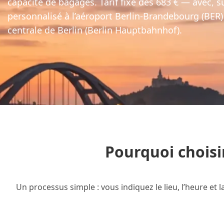
capacité de bagages. Tarif fixe dès 683 € — avec, 
personnalisé à l’aéroport Berlin-Brandebourg (BER)
centrale de Berlin (Berlin Hauptbahnhof).
Pourquoi choisi
Un processus simple : vous indiquez le lieu, l’heure et 