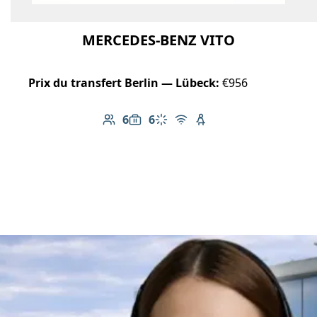
MERCEDES-BENZ VITO
Prix du transfert Berlin — Lübeck:
€956
6
6
Nombre de passagers: 6
Capacité des bagages: 6
Climatisation
Wi-Fi gratuit
Siège enfant disponib