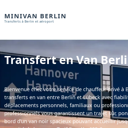
MINIVAN BERLIN
Transferts à Berlin et aéroport
Transfert en Van Berl
Bienvenue chez votre service de chauffeur privé à 
transferts en van entre Berlin et Lübeck avec fiabil
déplacements personnels, familiaux ou profession
professionnels vous garantissent un trajet sûr, pon
bord d’un van noir spacieux pouvant accueillir jus