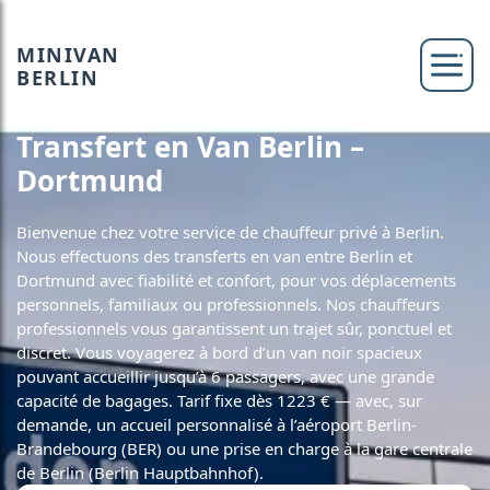
MINIVAN
BERLIN
Transfert en Van Berlin –
Dortmund
Bienvenue chez votre service de chauffeur privé à Berlin.
Nous effectuons des transferts en van entre Berlin et
Dortmund avec fiabilité et confort, pour vos déplacements
personnels, familiaux ou professionnels. Nos chauffeurs
professionnels vous garantissent un trajet sûr, ponctuel et
discret. Vous voyagerez à bord d’un van noir spacieux
pouvant accueillir jusqu’à 6 passagers, avec une grande
capacité de bagages. Tarif fixe dès 1223 € — avec, sur
demande, un accueil personnalisé à l’aéroport Berlin-
Brandebourg (BER) ou une prise en charge à la gare centrale
de Berlin (Berlin Hauptbahnhof).