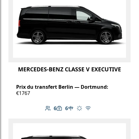
MERCEDES-BENZ CLASSE V EXECUTIVE
Prix du transfert Berlin — Dortmund:
€1767
6
6
Nombre de passagers: 6
Capacité des bagages: 6
Table dans le véhicule
Climatisation
Wi-Fi gratuit