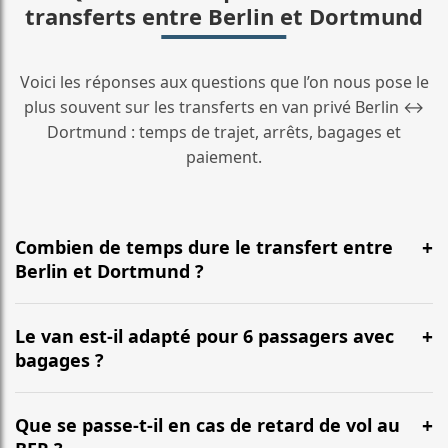
transferts entre Berlin et Dortmund
Voici les réponses aux questions que l’on nous pose le
plus souvent sur les transferts en van privé Berlin ↔
Dortmund : temps de trajet, arrêts, bagages et
paiement.
Combien de temps dure le transfert entre
Berlin et Dortmund ?
En général, la durée est d’environ 5 Std. 10 Min. pour
une distance d’environ 489 km. L’itinéraire emprunte le
Le van est-il adapté pour 6 passagers avec
plus souvent l’autoroute et peut varier selon le trafic.
bagages ?
Oui. Nos vans (Mercedes Classe V, VW Multivan) sont
conçus pour accueillir confortablement jusqu’à 6
Que se passe-t-il en cas de retard de vol au
passagers, avec une capacité habituelle de 6 à 7