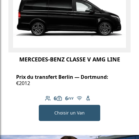
MERCEDES-BENZ CLASSE V AMG LINE
Prix du transfert Berlin — Dortmund:
€2012
6
6
Nombre de passagers: 6
Capacité des bagages: 6
Ligne AMG
Wi-Fi gratuit
Siège enfant disponib
Choisir un Van