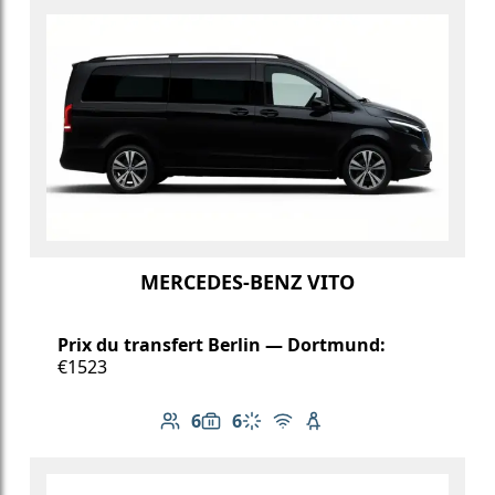
MERCEDES-BENZ VITO
Prix du transfert Berlin — Dortmund:
€1523
6
6
Nombre de passagers: 6
Capacité des bagages: 6
Climatisation
Wi-Fi gratuit
Siège enfant disponib