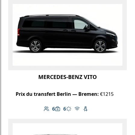
MERCEDES-BENZ VITO
Prix du transfert Berlin — Bremen:
€1215
6
6
Nombre de passagers: 6
Capacité des bagages: 6
Climatisation
Wi-Fi gratuit
Siège enfant disponib