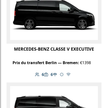
MERCEDES-BENZ CLASSE V EXECUTIVE
Prix du transfert Berlin — Bremen:
€1398
6
6
Nombre de passagers: 6
Capacité des bagages: 6
Table dans le véhicule
Climatisation
Wi-Fi gratuit