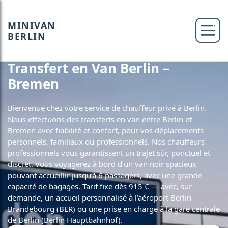
MINIVAN
BERLIN
Transfert en Van Berlin –
Bremen
Bienvenue chez votre service de chauffeur privé à Berlin.
Nous effectuons des transferts en van entre Berlin et
Bremen avec fiabilité et confort, pour vos déplacements
personnels, familiaux ou professionnels. Nos chauffeurs
professionnels vous garantissent un trajet sûr, ponctuel et
discret. Vous voyagerez à bord d’un van noir spacieux
pouvant accueillir jusqu’à 6 passagers, avec une grande
capacité de bagages. Tarif fixe dès 915 € — avec, sur
demande, un accueil personnalisé à l’aéroport Berlin-
Brandebourg (BER) ou une prise en charge à la gare centrale
de Berlin (Berlin Hauptbahnhof).