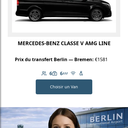
MERCEDES-BENZ CLASSE V AMG LINE
Prix du transfert Berlin — Bremen:
€1581
6
6
Nombre de passagers: 6
Capacité des bagages: 6
Ligne AMG
Wi-Fi gratuit
Siège enfant disponib
Choisir un Van