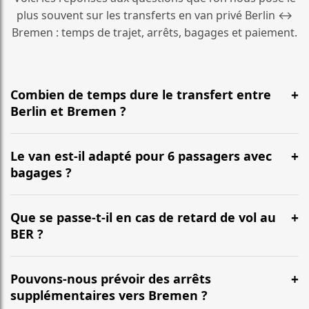
plus souvent sur les transferts en van privé Berlin ↔
Bremen : temps de trajet, arrêts, bagages et paiement.
Combien de temps dure le transfert entre
Berlin et Bremen ?
En général, la durée est d’environ 3 Std. 50 Min. pour
une distance d’environ 366 km. L’itinéraire emprunte le
Le van est-il adapté pour 6 passagers avec
plus souvent l’autoroute et peut varier selon le trafic.
bagages ?
Oui. Nos vans (Mercedes Classe V, VW Multivan) sont
conçus pour accueillir confortablement jusqu’à 6
Que se passe-t-il en cas de retard de vol au
passagers, avec une capacité habituelle de 6 à 7
BER ?
grandes valises selon la configuration.
Nous suivons votre vol en temps réel. Votre chauffeur
ajuste l’heure de prise en charge, sans frais
Pouvons-nous prévoir des arrêts
supplémentaires pour les retards habituels.
supplémentaires vers Bremen ?