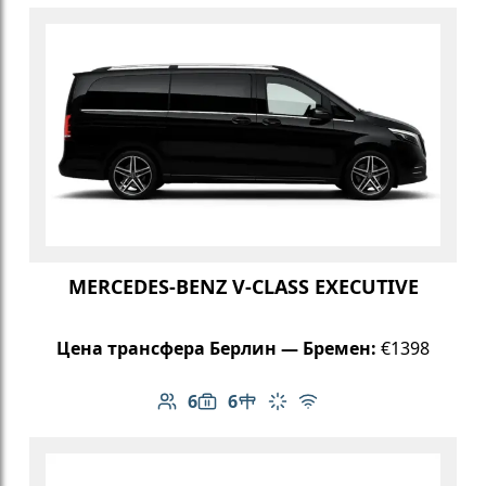
MERCEDES-BENZ V-CLASS EXECUTIVE
Цена трансфера Берлин — Бремен:
€1398
6
6
Количество пассажиров: 6
Вместимость багажа: 6
Стол в салоне
Климат-контроль
Бесплатный Wi-Fi