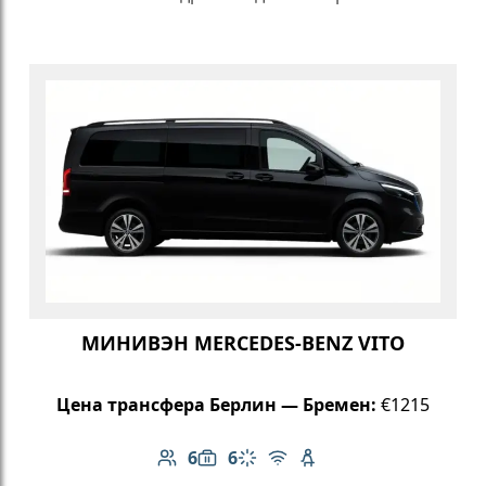
МИНИВЭН MERCEDES-BENZ VITO
Цена трансфера Берлин — Бремен:
€1215
6
6
Количество пассажиров: 6
Вместимость багажа: 6
Климат-контроль
Бесплатный Wi-Fi
Детское кресло