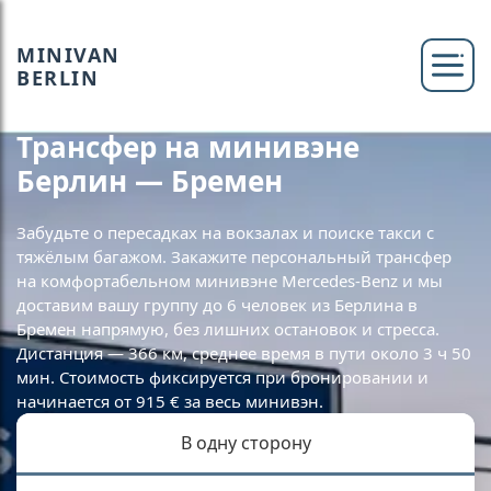
MINIVAN
BERLIN
Трансфер на минивэне
Берлин — Бремен
Забудьте о пересадках на вокзалах и поиске такси с
тяжёлым багажом. Закажите персональный трансфер
на комфортабельном минивэне Mercedes-Benz и мы
доставим вашу группу до 6 человек из Берлина в
Бремен напрямую, без лишних остановок и стресса.
Дистанция — 366 км, среднее время в пути около 3 ч 50
мин. Стоимость фиксируется при бронировании и
начинается от 915 € за весь минивэн.
В одну сторону