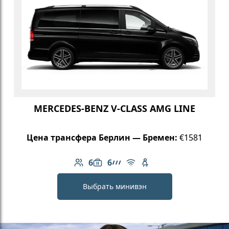
MERCEDES-BENZ V-CLASS AMG LINE
Цена трансфера Берлин — Бремен:
€1581
6
6
Количество пассажиров: 6
Вместимость багажа: 6
Линейка AMG
Бесплатный Wi-Fi
Детское кресло
Выбрать минивэн