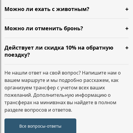
туалет, размяться. Обычно 1–2 разумные паузы не
Можно ли ехать с животным?
требуют доплат. Если планируются несколько
Да, можно. Сообщите заранее, чтобы мы
длительных остановок или заезд по
подготовили салон и согласовали формат
Можно ли отменить бронь?
дополнительным адресам, лучше указать это при
перевозки.
бронировании — зафиксируем маршрут заранее.
Да. Условия зависят от времени до подачи
минивэна. Напишите нам, и мы сразу подскажем по
Действует ли скидка 10% на обратную
вашему заказу.
поездку?
Да. При бронировании трансфера туда и обратно
скидка 10% на обратный маршрут применяется
Не нашли ответ на свой вопрос? Напишите нам о
автоматически и фиксируется в подтверждении
вашем маршруте и мы подробно расскажем, как
заказа.
организуем трансфер с учетом всех ваших
пожеланий. Дополнительную информацию о
трансферах на минивэнах вы найдете в полном
разделе вопросов и ответов.
Все вопросы-ответы