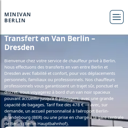
MINIVAN
BERLIN
Transfert en Van Berlin –
Dresden
Bienvenue chez votre service de chauffeur privé à Berlin.
Nous effectuons des transferts en van entre Berlin et
Dresden avec fiabilité et confort, pour vos déplacements
personnels, familiaux ou professionnels. Nos chauffeurs
professionnels vous garantissent un trajet sûr, ponctuel et
discret. Vous voyagerez à bord d’un van noir spacieux
pouvant accueillir jusqu’à 6 passagers, avec une grande
capacité de bagages. Tarif fixe dès 478 € — avec, sur
demande, un accueil personnalisé à l’aéroport Berlin-
Brandebourg (BER) ou une prise en charge à la gare centrale
de Berlin (Berlin Hauptbahnhof).