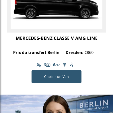
MERCEDES-BENZ CLASSE V AMG LINE
Prix du transfert Berlin — Dresden:
€860
6
6
Nombre de passagers: 6
Capacité des bagages: 6
Ligne AMG
Wi-Fi gratuit
Siège enfant disponib
Choisir un Van