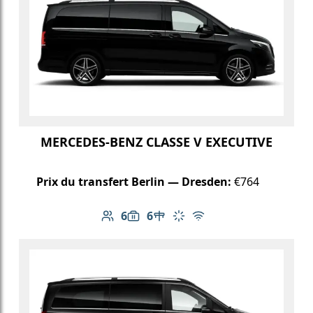
MERCEDES-BENZ CLASSE V EXECUTIVE
Prix du transfert Berlin — Dresden:
€764
6
6
Nombre de passagers: 6
Capacité des bagages: 6
Table dans le véhicule
Climatisation
Wi-Fi gratuit