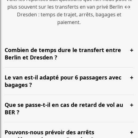
plus souvent sur les transferts en van privé Berlin ↔
Dresden : temps de trajet, arrêts, bagages et
paiement.
Combien de temps dure le transfert entre
Berlin et Dresden ?
En général, la durée est d’environ 2 Std. pour une
distance d’environ 191 km. L’itinéraire emprunte le plus
Le van est-il adapté pour 6 passagers avec
souvent l’autoroute et peut varier selon le trafic.
bagages ?
Oui. Nos vans (Mercedes Classe V, VW Multivan) sont
conçus pour accueillir confortablement jusqu’à 6
Que se passe-t-il en cas de retard de vol au
passagers, avec une capacité habituelle de 6 à 7
BER ?
grandes valises selon la configuration.
Nous suivons votre vol en temps réel. Votre chauffeur
ajuste l’heure de prise en charge, sans frais
Pouvons-nous prévoir des arrêts
supplémentaires pour les retards habituels.