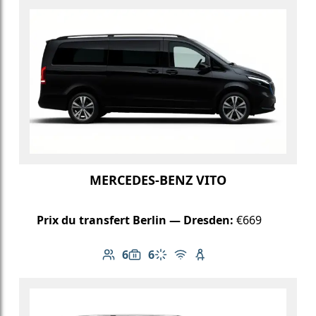
MERCEDES-BENZ VITO
Prix du transfert Berlin — Dresden:
€669
6
6
Nombre de passagers: 6
Capacité des bagages: 6
Climatisation
Wi-Fi gratuit
Siège enfant disponib