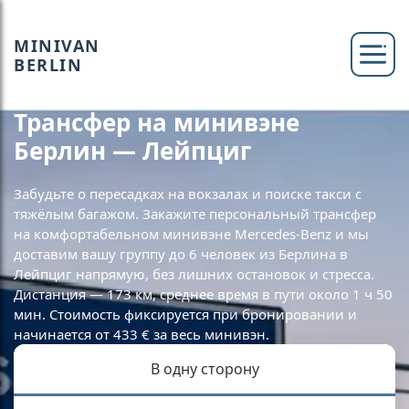
MINIVAN
BERLIN
Трансфер на минивэне
Берлин — Лейпциг
Забудьте о пересадках на вокзалах и поиске такси с
тяжёлым багажом. Закажите персональный трансфер
на комфортабельном минивэне Mercedes-Benz и мы
доставим вашу группу до 6 человек из Берлина в
Лейпциг напрямую, без лишних остановок и стресса.
Дистанция — 173 км, среднее время в пути около 1 ч 50
мин. Стоимость фиксируется при бронировании и
начинается от 433 € за весь минивэн.
В одну сторону