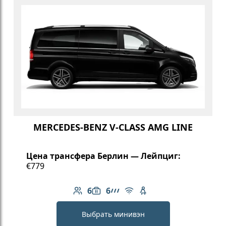
MERCEDES-BENZ V-CLASS AMG LINE
Цена трансфера Берлин — Лейпциг:
€779
6
6
Количество пассажиров: 6
Вместимость багажа: 6
Линейка AMG
Бесплатный Wi-Fi
Детское кресло
Выбрать минивэн