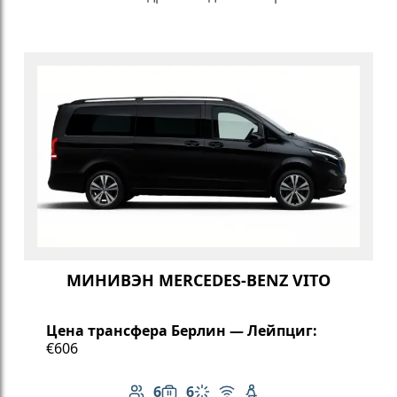
МИНИВЭН MERCEDES-BENZ VITO
Цена трансфера Берлин — Лейпциг:
€606
6
6