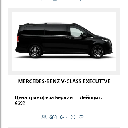
Количество пассажиров: 6
Вместимость багажа: 6
Климат-контроль
Бесплатный Wi-Fi
Детское кресло
MERCEDES-BENZ V-CLASS EXECUTIVE
Цена трансфера Берлин — Лейпциг:
€692
6
6
Количество пассажиров: 6
Вместимость багажа: 6
Стол в салоне
Климат-контроль
Бесплатный Wi-Fi