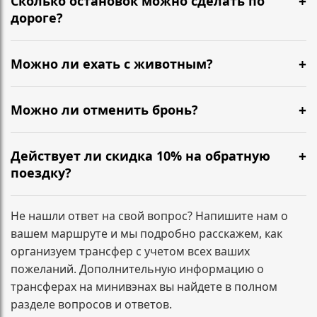
Сколько остановок можно сделать по
подтверждение, детали поездки и контакты
дороге?
водителя.
Можно сделать короткие остановки по пути — кофе,
туалет, размяться. Обычно 1–2 разумные паузы не
Можно ли ехать с животным?
требуют доплат. Если планируются несколько
Да, можно. Сообщите заранее, чтобы мы
длительных остановок или заезд по
подготовили салон и согласовали формат
Можно ли отменить бронь?
дополнительным адресам, лучше указать это при
перевозки.
бронировании — зафиксируем маршрут заранее.
Да. Условия зависят от времени до подачи
минивэна. Напишите нам, и мы сразу подскажем по
Действует ли скидка 10% на обратную
вашему заказу.
поездку?
Да. При бронировании трансфера туда и обратно
скидка 10% на обратный маршрут применяется
Не нашли ответ на свой вопрос? Напишите нам о
автоматически и фиксируется в подтверждении
вашем маршруте и мы подробно расскажем, как
заказа.
организуем трансфер с учетом всех ваших
пожеланий. Дополнительную информацию о
трансферах на минивэнах вы найдете в полном
разделе вопросов и ответов.