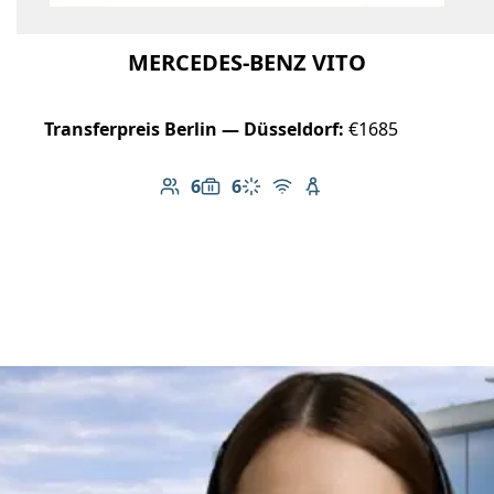
MERCEDES-BENZ VITO
Transferpreis Berlin — Düsseldorf:
€1685
6
6
Anzahl der Passagiere: 6
Gepäckkapazität: 6
Klimaanlage
Kostenloses WLAN
Kindersitz verfügbar