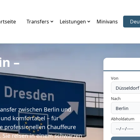
rtseite
Transfers
Leistungen
Minivans
Deu
Spr
in –
Von
Nach
ansfer zwischen Berlin und
g und komfortabel – für
Abholdatum
re professionellen Chauffeure
l. Sie reisen in einem schwarzen