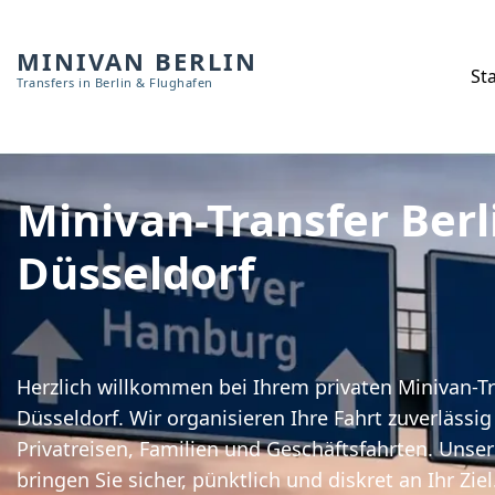
MINIVAN BERLIN
Sta
Transfers in Berlin & Flughafen
Minivan-Transfer Berl
Düsseldorf
Herzlich willkommen bei Ihrem privaten Minivan-Tr
Düsseldorf. Wir organisieren Ihre Fahrt zuverlässi
Privatreisen, Familien und Geschäftsfahrten. Unse
bringen Sie sicher, pünktlich und diskret an Ihr Zie