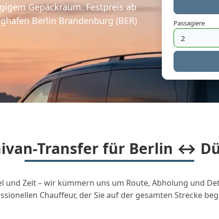
zügigem Gepäckraum. Festpreis ab
ughafen Berlin Brandenburg (BER)
Passagiere
van-Transfer für Berlin ↔ Dü
 Ziel und Zeit – wir kümmern uns um Route, Abholung und Deta
ssionellen Chauffeur, der Sie auf der gesamten Strecke begl