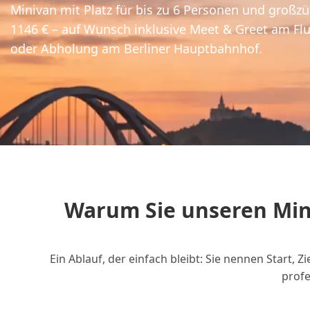
Minivan mit Platz für bis zu 6 Personen und groß
1146 € – auf Wunsch inklusive Meet & Greet am Fl
oder Abholung am Berliner Hauptbahnhof.
Warum Sie unseren Mini
Ein Ablauf, der einfach bleibt: Sie nennen Start,
profe