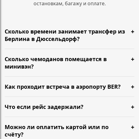
остановкам, багажу и оплате.
Сколько времени занимает трансфер из
Берлина в Дюссельдорф?
Обычно 5 ч 50 мин. Едем по A2, A3 и учитываем
дорожную ситуацию в день поездки.
Сколько чемоданов помещается в
минивэн?
В версии Long помещается до 7 больших чемоданов
плюс ручная кладь всех пассажиров. Если есть
Как проходит встреча в аэропорту BER?
негабаритный багаж, предупредите заранее.
Водитель встречает в зоне прилёта с табличкой с
вашим именем. Контакты и инструкции отправим
Что если рейс задержали?
заранее в WhatsApp.
Мы отслеживаем прилёт и остаёмся на связи. В
стоимость включено 60 минут ожидания в BER. Если
Можно ли оплатить картой или по
задержка больше, просто напишите нам в WhatsApp
счёту?