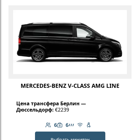
MERCEDES-BENZ V-CLASS AMG LINE
Цена трансфера Берлин —
Дюссельдорф:
€2239
6
6
Количество пассажиров: 6
Вместимость багажа: 6
Линейка AMG
Бесплатный Wi-Fi
Детское кресло
Выбрать минивэн