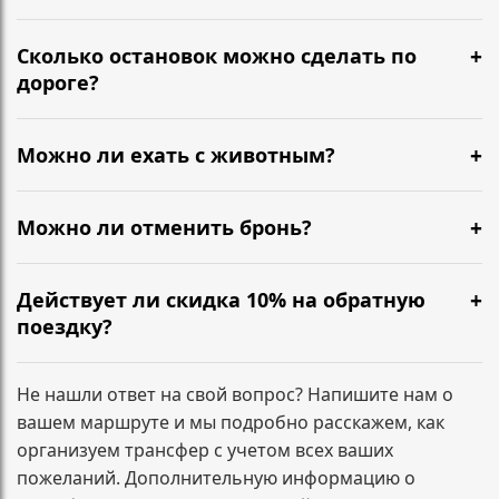
— быстро подтвердим дальнейшие действия по
Да. Оплата онлайн, также возможна оплата по счёту
вашему заказу.
для компаний. После оплаты вы получаете
Сколько остановок можно сделать по
подтверждение, детали поездки и контакты
дороге?
водителя.
Можно сделать короткие остановки по пути — кофе,
туалет, размяться. Обычно 1–2 разумные паузы не
Можно ли ехать с животным?
требуют доплат. Если планируются несколько
Да, можно. Сообщите заранее, чтобы мы
длительных остановок или заезд по
подготовили салон и согласовали формат
Можно ли отменить бронь?
дополнительным адресам, лучше указать это при
перевозки.
бронировании — зафиксируем маршрут заранее.
Да. Условия зависят от времени до подачи
минивэна. Напишите нам, и мы сразу подскажем по
Действует ли скидка 10% на обратную
вашему заказу.
поездку?
Да. При бронировании трансфера туда и обратно
скидка 10% на обратный маршрут применяется
Не нашли ответ на свой вопрос? Напишите нам о
автоматически и фиксируется в подтверждении
вашем маршруте и мы подробно расскажем, как
заказа.
организуем трансфер с учетом всех ваших
пожеланий. Дополнительную информацию о