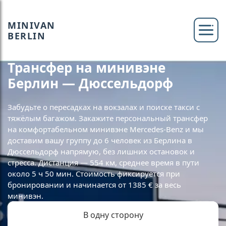
MINIVAN
BERLIN
Трансфер на минивэне
Берлин — Дюссельдорф
Забудьте о пересадках на вокзалах и поиске такси с
тяжёлым багажом. Закажите персональный трансфер
на комфортабельном минивэне Mercedes-Benz и мы
доставим вашу группу до 6 человек из Берлина в
Дюссельдорф напрямую, без лишних остановок и
стресса. Дистанция — 554 км, среднее время в пути
около 5 ч 50 мин. Стоимость фиксируется при
бронировании и начинается от 1385 € за весь
минивэн.
В одну сторону