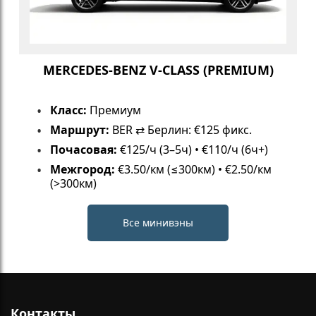
MERCEDES-BENZ V-CLASS (PREMIUM)
Класс:
Премиум
Маршрут:
BER ⇄ Берлин: €125 фикс.
Почасовая:
€125/ч (3–5ч) • €110/ч (6ч+)
Межгород:
€3.50/км (≤300км) • €2.50/км
(>300км)
Все минивэны
Контакты