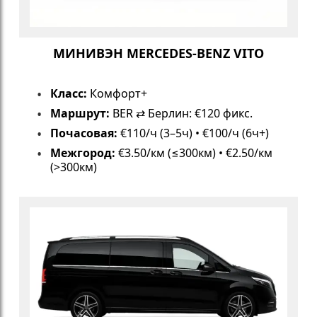
МИНИВЭН MERCEDES-BENZ VITO
Класс:
Комфорт+
Маршрут:
BER ⇄ Берлин: €120 фикс.
Почасовая:
€110/ч (3–5ч) • €100/ч (6ч+)
Межгород:
€3.50/км (≤300км) • €2.50/км
(>300км)