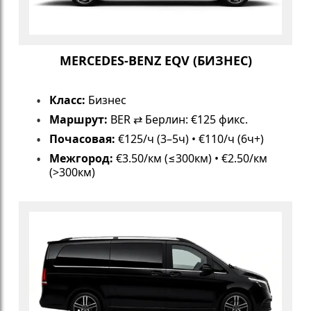
MERCEDES-BENZ EQV (БИЗНЕС)
Класс:
Бизнес
Маршрут:
BER ⇄ Берлин: €125 фикс.
Почасовая:
€125/ч (3–5ч) • €110/ч (6ч+)
Межгород:
€3.50/км (≤300км) • €2.50/км
(>300км)