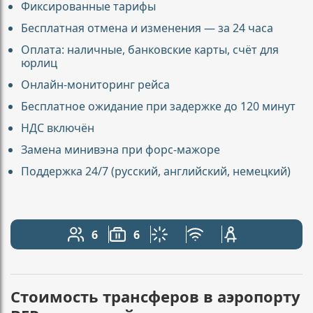
Фиксированные тарифы
Бесплатная отмена и изменения — за 24 часа
Оплата: наличные, банковские карты, счёт для
юрлиц
Онлайн-мониторинг рейса
Бесплатное ожидание при задержке до 120 минут
НДС включён
Замена минивэна при форс-мажоре
Поддержка 24/7 (русский, английский, немецкий)
6
6
Количество пассажиров: 6
Вместимость багажа: 6
Климат-контроль
Бесплатный Wi-Fi
Детское кресло
Стоимость трансферов в аэропорту