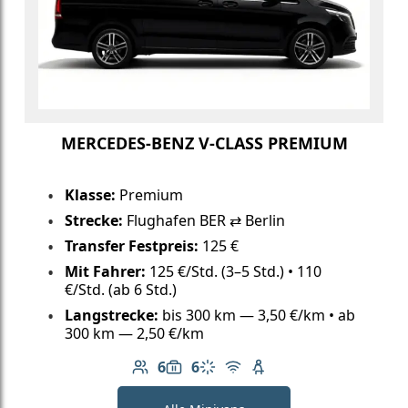
MERCEDES-BENZ V-CLASS PREMIUM
Klasse:
Premium
Strecke:
Flughafen BER ⇄ Berlin
Transfer Festpreis:
125 €
Mit Fahrer:
125 €/Std. (3–5 Std.) • 110
€/Std. (ab 6 Std.)
Langstrecke:
bis 300 km — 3,50 €/km • ab
300 km — 2,50 €/km
6
6
Anzahl der Passagiere: 6
Gepäckkapazität: 6
Klimaanlage
Kostenloses WLAN
Kindersitz verfügbar