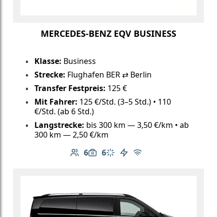
MERCEDES-BENZ EQV BUSINESS
Klasse:
Business
Strecke:
Flughafen BER ⇄ Berlin
Transfer Festpreis:
125 €
Mit Fahrer:
125 €/Std. (3–5 Std.) • 110
€/Std. (ab 6 Std.)
Langstrecke:
bis 300 km — 3,50 €/km • ab
300 km — 2,50 €/km
6
6
Anzahl der Passagiere: 6
Gepäckkapazität: 6
Klimaanlage
Elektrofahrzeug
Kostenloses WLAN