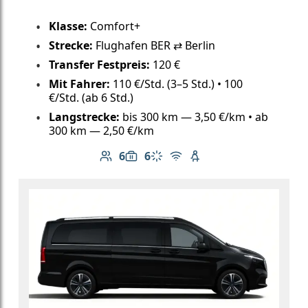
Klasse:
Comfort+
Strecke:
Flughafen BER ⇄ Berlin
Transfer Festpreis:
120 €
Mit Fahrer:
110 €/Std. (3–5 Std.) • 100
€/Std. (ab 6 Std.)
Langstrecke:
bis 300 km — 3,50 €/km • ab
300 km — 2,50 €/km
6
6
Anzahl der Passagiere: 6
Gepäckkapazität: 6
Klimaanlage
Kostenloses WLAN
Kindersitz verfügbar