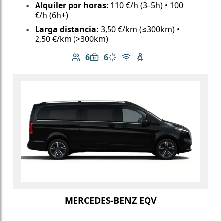
Alquiler por horas:
110 €/h (3–5h) • 100
€/h (6h+)
Larga distancia:
3,50 €/km (≤300km) •
2,50 €/km (>300km)
6
6
Número de pasajeros: 6
Capacidad de equipaje: 6
Aire acondicionado
Wi-Fi gratuito
Asiento infantil dispo
MERCEDES-BENZ EQV