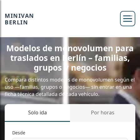
MINIVAN
BERLIN
Modelos de monovolumen para
traslados en Berlín – familias,
grupos y negocios
Compara distintos modelos de monovolumen según el
uso —familias, grupos o negocios— sin entrar en una
ficha técnica detallada de cada vehículo.
Solo ida
Por horas
Desde