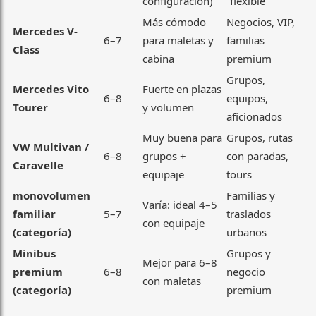
configuración)
“flexible”
Más cómodo
Negocios, VIP,
Mercedes V-
6–7
para maletas y
familias
Class
cabina
premium
Grupos,
Mercedes Vito
Fuerte en plazas
6–8
equipos,
Tourer
y volumen
aficionados
Muy buena para
Grupos, rutas
VW Multivan /
6–8
grupos +
con paradas,
Caravelle
equipaje
tours
monovolumen
Familias y
Varía: ideal 4–5
familiar
5–7
traslados
con equipaje
(categoría)
urbanos
Minibus
Grupos y
Mejor para 6–8
premium
6–8
negocio
con maletas
(categoría)
premium