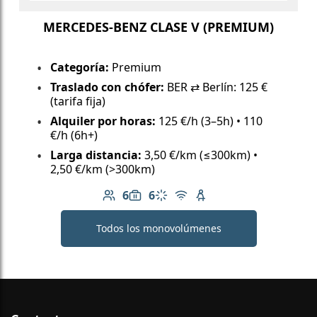
MERCEDES-BENZ CLASE V (PREMIUM)
Categoría:
Premium
Traslado con chófer:
BER ⇄ Berlín: 125 €
(tarifa fija)
Alquiler por horas:
125 €/h (3–5h) • 110
€/h (6h+)
Larga distancia:
3,50 €/km (≤300km) •
2,50 €/km (>300km)
6
6
Número de pasajeros: 6
Capacidad de equipaje: 6
Aire acondicionado
Wi-Fi gratuito
Asiento infantil dispo
Todos los monovolúmenes