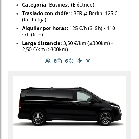
Categoría:
Business (Eléctrico)
Traslado con chófer:
BER ⇄ Berlín: 125 €
(tarifa fija)
Alquiler por horas:
125 €/h (3–5h) • 110
€/h (6h+)
Larga distancia:
3,50 €/km (≤300km) •
2,50 €/km (>300km)
6
6
Número de pasajeros: 6
Capacidad de equipaje: 6
Aire acondicionado
Vehículo eléctrico
Wi-Fi gratuito