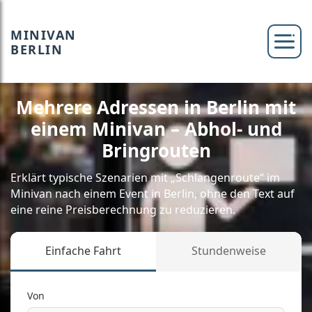
MINIVAN
BERLIN
Mehrere Adressen in Berlin mit
einem Minivan – Abhol- und
Bringrouten
Erklärt typische Szenarien mit „Schlangenroute“ im
Minivan nach einem Event in Berlin, ohne den Text auf
eine reine Preisberechnung zu reduzieren.
Einfache Fahrt
Stundenweise
Von