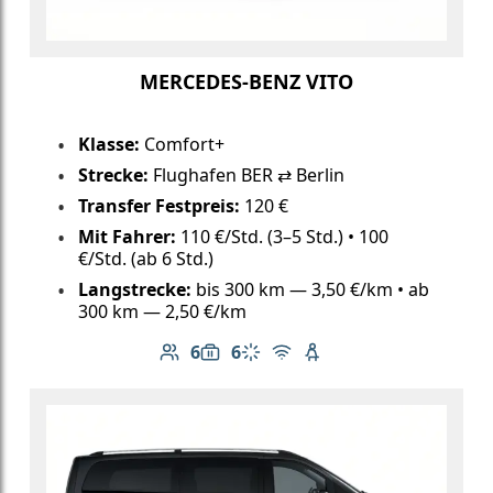
MERCEDES-BENZ VITO
Klasse:
Comfort+
Strecke:
Flughafen BER ⇄ Berlin
Transfer Festpreis:
120 €
Mit Fahrer:
110 €/Std. (3–5 Std.) • 100
€/Std. (ab 6 Std.)
Langstrecke:
bis 300 km — 3,50 €/km • ab
300 km — 2,50 €/km
6
6
Anzahl der Passagiere: 6
Gepäckkapazität: 6
Klimaanlage
Kostenloses WLAN
Kindersitz verfügbar