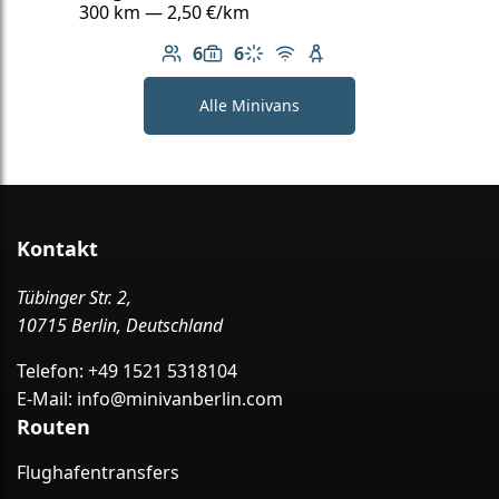
300 km — 2,50 €/km
6
6
Anzahl der Passagiere: 6
Gepäckkapazität: 6
Klimaanlage
Kostenloses WLAN
Kindersitz verfügbar
Alle Minivans
Kontakt
Tübinger Str. 2,
10715 Berlin, Deutschland
Telefon:
+49 1521 5318104
E-Mail:
info@minivanberlin.com
Routen
Flughafentransfers