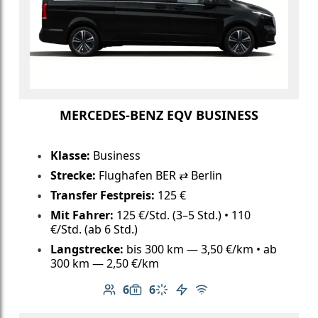
MERCEDES-BENZ EQV BUSINESS
Klasse:
Business
Strecke:
Flughafen BER ⇄ Berlin
Transfer Festpreis:
125 €
Mit Fahrer:
125 €/Std. (3–5 Std.) • 110
€/Std. (ab 6 Std.)
Langstrecke:
bis 300 km — 3,50 €/km • ab
300 km — 2,50 €/km
6
6
Anzahl der Passagiere: 6
Gepäckkapazität: 6
Klimaanlage
Elektrofahrzeug
Kostenloses WLAN