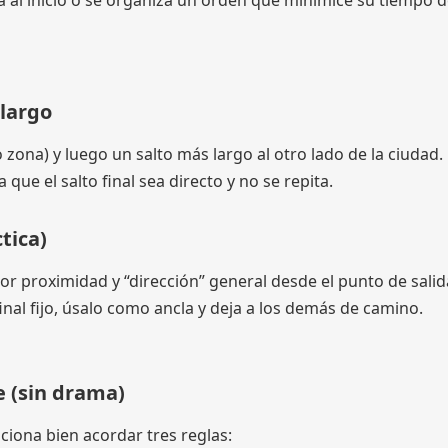
ca al inicio o se organiza un orden que minimice su tiempo 
 largo
zona) y luego un salto más largo al otro lado de la ciudad.
ue el salto final sea directo y no se repita.
tica)
or proximidad y “dirección” general desde el punto de salid
final fijo, úsalo como ancla y deja a los demás de camino.
e (sin drama)
ciona bien acordar tres reglas: