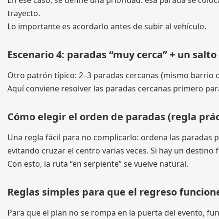
En ese caso, se define una prioridad: esa parada se colo
trayecto.
Lo importante es acordarlo antes de subir al vehículo.
Escenario 4: paradas “muy cerca” + un salto
Otro patrón típico: 2–3 paradas cercanas (mismo barrio o 
Aquí conviene resolver las paradas cercanas primero para q
Cómo elegir el orden de paradas (regla prác
Una regla fácil para no complicarlo: ordena las paradas p
evitando cruzar el centro varias veces. Si hay un destino 
Con esto, la ruta “en serpiente” se vuelve natural.
Reglas simples para que el regreso funcion
Para que el plan no se rompa en la puerta del evento, fun