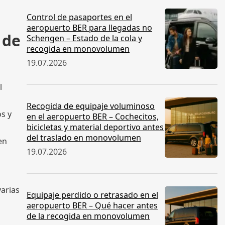
Control de pasaportes en el
aeropuerto BER para llegadas no
 de
Schengen – Estado de la cola y
recogida en monovolumen
19.07.2026
l
Recogida de equipaje voluminoso
os y
en el aeropuerto BER – Cochecitos,
bicicletas y material deportivo antes
del traslado en monovolumen
en
19.07.2026
varias
Equipaje perdido o retrasado en el
aeropuerto BER – Qué hacer antes
de la recogida en monovolumen