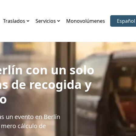
Traslados
Servicios
Monovolúmenes
Español
Elegir i
rlín con un solo
s de recogida y
so
as un evento en Berlín
 mero cálculo de