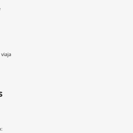
e
viaja
s
o: