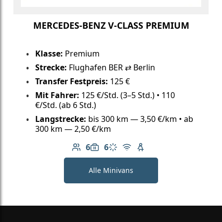
MERCEDES-BENZ V-CLASS PREMIUM
Klasse:
Premium
Strecke:
Flughafen BER ⇄ Berlin
Transfer Festpreis:
125 €
Mit Fahrer:
125 €/Std. (3–5 Std.) • 110
€/Std. (ab 6 Std.)
Langstrecke:
bis 300 km — 3,50 €/km • ab
300 km — 2,50 €/km
6
6
Anzahl der Passagiere: 6
Gepäckkapazität: 6
Klimaanlage
Kostenloses WLAN
Kindersitz verfügbar
Alle Minivans