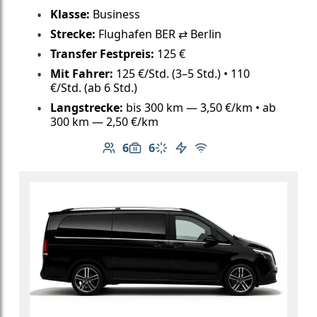
Klasse:
Business
Strecke:
Flughafen BER ⇄ Berlin
Transfer Festpreis:
125 €
Mit Fahrer:
125 €/Std. (3–5 Std.) • 110
€/Std. (ab 6 Std.)
Langstrecke:
bis 300 km — 3,50 €/km • ab
300 km — 2,50 €/km
6
6
Anzahl der Passagiere: 6
Gepäckkapazität: 6
Klimaanlage
Elektrofahrzeug
Kostenloses WLAN