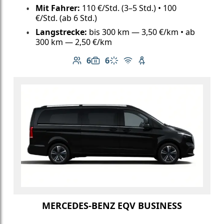
Mit Fahrer:
110 €/Std. (3–5 Std.) • 100
€/Std. (ab 6 Std.)
Langstrecke:
bis 300 km — 3,50 €/km • ab
300 km — 2,50 €/km
6
6
Anzahl der Passagiere: 6
Gepäckkapazität: 6
Klimaanlage
Kostenloses WLAN
Kindersitz verfügbar
MERCEDES-BENZ EQV BUSINESS