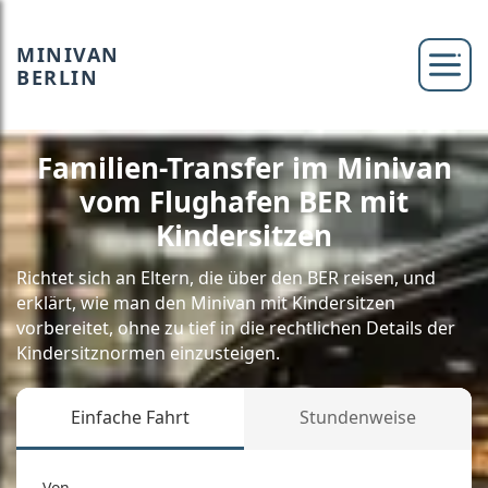
MINIVAN
BERLIN
Familien-Transfer im Minivan
vom Flughafen BER mit
Kindersitzen
Richtet sich an Eltern, die über den BER reisen, und
erklärt, wie man den Minivan mit Kindersitzen
vorbereitet, ohne zu tief in die rechtlichen Details der
Kindersitznormen einzusteigen.
Einfache Fahrt
Stundenweise
Von