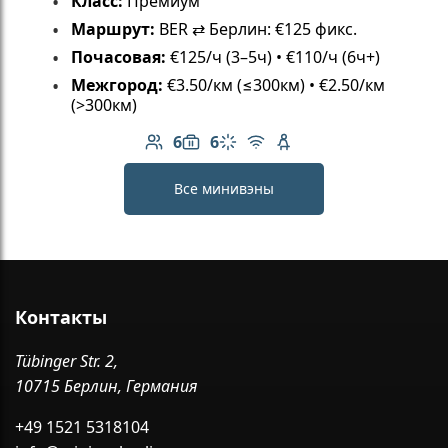
Класс:
Премиум
Маршрут:
BER ⇄ Берлин: €125 фикс.
Почасовая:
€125/ч (3–5ч) • €110/ч (6ч+)
Межгород:
€3.50/км (≤300км) • €2.50/км
(>300км)
6
6
Количество пассажиров: 6
Вместимость багажа: 6
Климат-контроль
Бесплатный Wi-Fi
Детское кресло
Все минивэны
Контакты
Tübinger Str. 2,
10715 Берлин, Германия
+49 1521 5318104