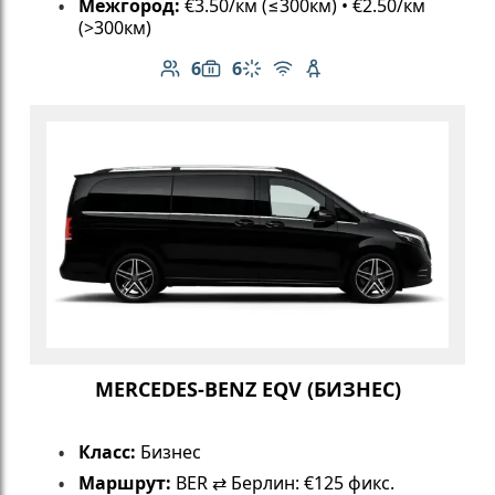
Межгород:
€3.50/км (≤300км) • €2.50/км
(>300км)
6
6
Количество пассажиров: 6
Вместимость багажа: 6
Климат-контроль
Бесплатный Wi-Fi
Детское кресло
MERCEDES-BENZ EQV (БИЗНЕС)
Класс:
Бизнес
Маршрут:
BER ⇄ Берлин: €125 фикс.