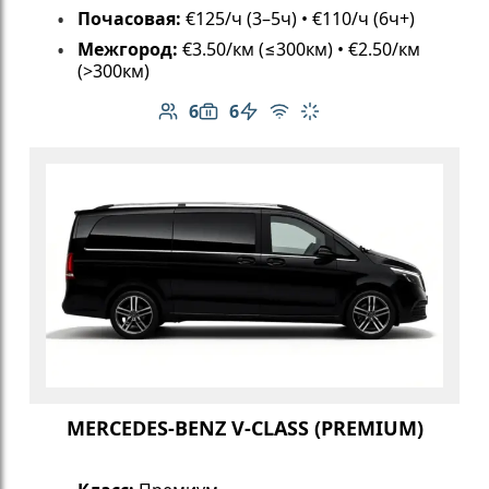
Почасовая:
€125/ч (3–5ч) • €110/ч (6ч+)
Межгород:
€3.50/км (≤300км) • €2.50/км
(>300км)
6
6
Количество пассажиров: 6
Вместимость багажа: 6
Электромобиль
Бесплатный Wi-Fi
Климат-контроль
MERCEDES-BENZ V-CLASS (PREMIUM)