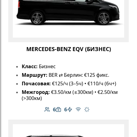
MERCEDES-BENZ EQV (БИЗНЕС)
Класс:
Бизнес
Маршрут:
BER ⇄ Берлин: €125 фикс.
Почасовая:
€125/ч (3–5ч) • €110/ч (6ч+)
Межгород:
€3.50/км (≤300км) • €2.50/км
(>300км)
6
6
Количество пассажиров: 6
Вместимость багажа: 6
Электромобиль
Бесплатный Wi-Fi
Климат-контроль