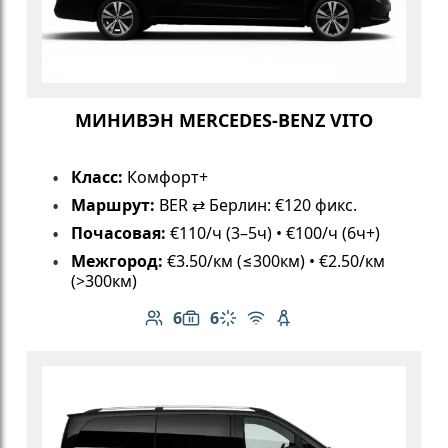
МИНИВЭН MERCEDES-BENZ VITO
Класс:
Комфорт+
Маршрут:
BER ⇄ Берлин: €120 фикс.
Почасовая:
€110/ч (3–5ч) • €100/ч (6ч+)
Межгород:
€3.50/км (≤300км) • €2.50/км
(>300км)
6
6
Количество пассажиров: 6
Вместимость багажа: 6
Климат-контроль
Бесплатный Wi-Fi
Детское кресло