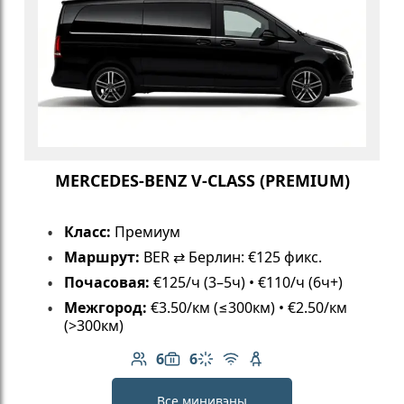
MERCEDES-BENZ V-CLASS (PREMIUM)
Класс:
Премиум
Маршрут:
BER ⇄ Берлин: €125 фикс.
Почасовая:
€125/ч (3–5ч) • €110/ч (6ч+)
Межгород:
€3.50/км (≤300км) • €2.50/км
(>300км)
6
6
Количество пассажиров: 6
Вместимость багажа: 6
Климат-контроль
Бесплатный Wi-Fi
Детское кресло
Все минивэны