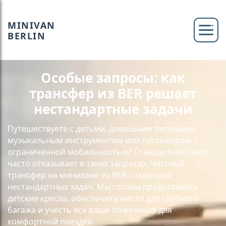
MINIVAN
BERLIN
Особые запросы: как
трансфер из BER решает
нестандартные задачи
Путешествуете с детьми, домашним питомцем,
музыкальным инструментом или пассажиром с
ограниченной мобильностью? Стандартное такси
часто отказывает в таких запросах. Частный
трансфер на минивэне из BER создан для
нестандартных задач. Мы готовы предоставить
детские кресла, обеспечить место для крупного
багажа и учесть все ваши пожелания для
комфортной поездки.