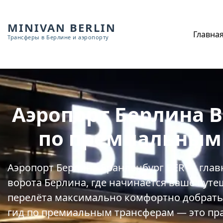
MINIVAN BERLIN
Главна
Трансферы в Берлине и аэропорту
Аэропорт Берлина B
по премиальным
Аэропорт Берлина Бранденбург BER — гла
ворота Берлина, где начинается ваше путе
перелёта максимально комфортно добрать
гид по премиальным трансферам — это пр