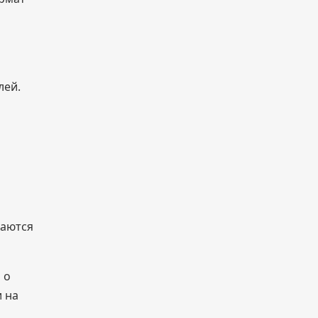
лей.
ваются
 о
и на