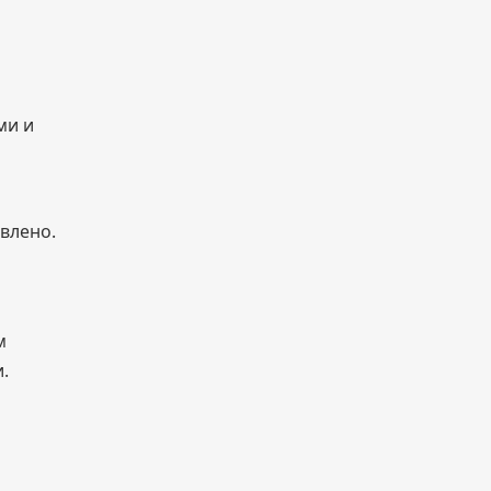
ми и
овлено.
м
.