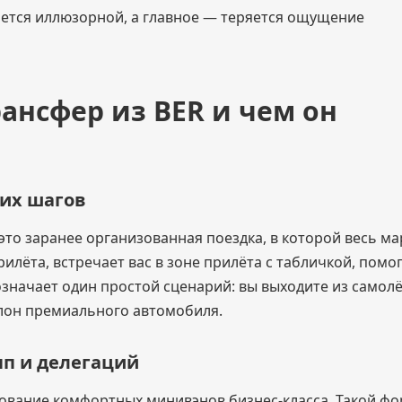
ается иллюзорной, а главное — теряется ощущение
ансфер из BER и чем он
них шагов
то заранее организованная поездка, в которой весь м
лёта, встречает вас в зоне прилёта с табличкой, помог
означает один простой сценарий: вы выходите из самолё
алон премиального автомобиля.
п и делегаций
ование комфортных минивэнов бизнес-класса. Такой ф