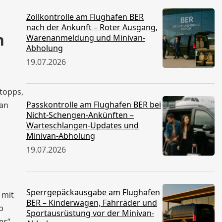
Zollkontrolle am Flughafen BER
nach der Ankunft – Roter Ausgang,
n
Warenanmeldung und Minivan-
Abholung
19.07.2026
Stopps,
Passkontrolle am Flughafen BER bei
lan
Nicht-Schengen-Ankünften –
Warteschlangen-Updates und
Minivan-Abholung
19.07.2026
Sperrgepäckausgabe am Flughafen
 mit
BER – Kinderwagen, Fahrräder und
b
Sportausrüstung vor der Minivan-
es“