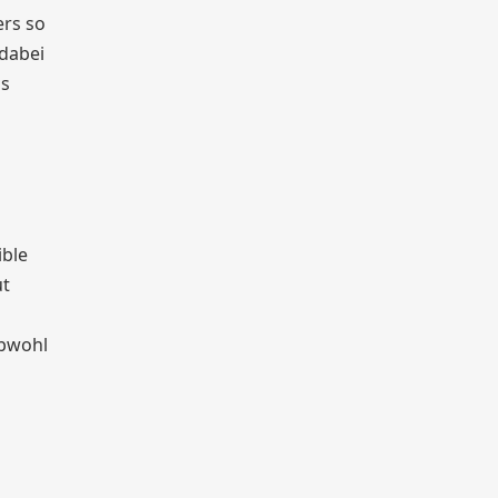
ers so
 dabei
as
ible
ut
obwohl