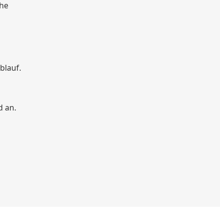
che
blauf.
d an.