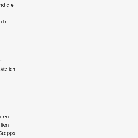
nd die
sch
en
ätzlich
iten
lien
 Stopps