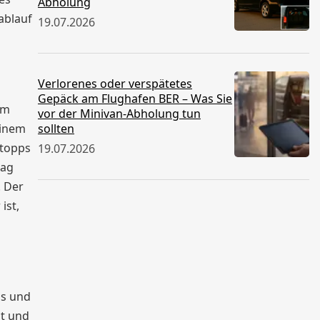
Abholung
ablauf
19.07.2026
Verlorenes oder verspätetes
Gepäck am Flughafen BER – Was Sie
am
vor der Minivan-Abholung tun
einem
sollten
Stopps
19.07.2026
tag
. Der
ist,
ps und
it und