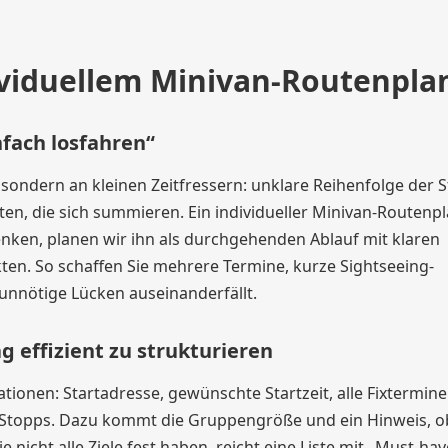
dividuellem Minivan-Routenpla
fach losfahren“
n, sondern an kleinen Zeitfressern: unklare Reihenfolge der 
, die sich summieren. Ein individueller Minivan-Routenp
denken, planen wir ihn als durchgehenden Ablauf mit klaren
kten. So schaffen Sie mehrere Termine, kurze Sightseeing-
unnötige Lücken auseinanderfällt.
 effizient zu strukturieren
ionen: Startadresse, gewünschte Startzeit, alle Fixtermine
le Stopps. Dazu kommt die Gruppengröße und ein Hinweis, o
icht alle Ziele fest haben, reicht eine Liste mit „Must-hav