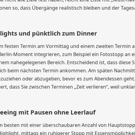
tionen so, dass Übergänge realistisch bleiben und der Tages
hlights und pünktlich zum Dinner
nem festen Termin am Vormittag und einem zweiten Termin 
 Berlin-Moment integrieren, zum Beispiel ein Fotostopp an 
inem nahegelegenen Bereich. Entscheidend ist, dass diese 
ktlich beim nächsten Termin ankommen. Am späten Nachmit
mzuziehen oder abzugeben, bevor es zum Abendessen geht
, dass Sie zwischen Terminen „Zeit verlieren“, weil unklar 
tseeing mit Pausen ohne Leerlauf
g am besten mit einer überschaubaren Anzahl von Hauptstop
ighlight, mittags ein ruhigerer Stopp mit Essensmöglichke