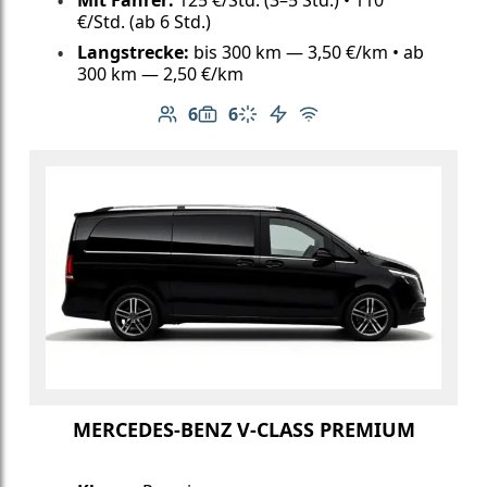
Mit Fahrer:
125 €/Std. (3–5 Std.) • 110
€/Std. (ab 6 Std.)
Langstrecke:
bis 300 km — 3,50 €/km • ab
300 km — 2,50 €/km
6
6
Anzahl der Passagiere: 6
Gepäckkapazität: 6
Klimaanlage
Elektrofahrzeug
Kostenloses WLAN
MERCEDES-BENZ V-CLASS PREMIUM