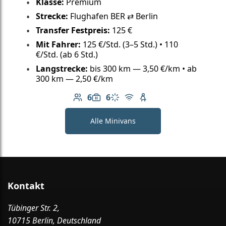
Klasse:
Premium
Strecke:
Flughafen BER ⇄ Berlin
Transfer Festpreis:
125 €
Mit Fahrer:
125 €/Std. (3–5 Std.) • 110
€/Std. (ab 6 Std.)
Langstrecke:
bis 300 km — 3,50 €/km • ab
300 km — 2,50 €/km
6
6
Anzahl der Passagiere: 6
Gepäckkapazität: 6
Klimaanlage
Kostenloses WLAN
Kindersitz verfügbar
Alle Minivans
Kontakt
Tübinger Str. 2,
10715 Berlin, Deutschland