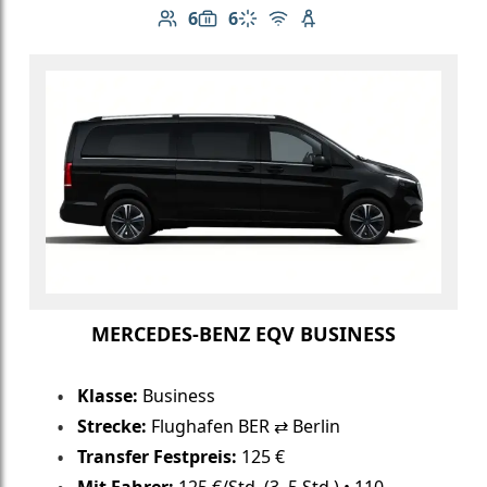
6
6
Anzahl der Passagiere: 6
Gepäckkapazität: 6
Klimaanlage
Kostenloses WLAN
Kindersitz verfügbar
MERCEDES-BENZ EQV BUSINESS
Klasse:
Business
Strecke:
Flughafen BER ⇄ Berlin
Transfer Festpreis:
125 €