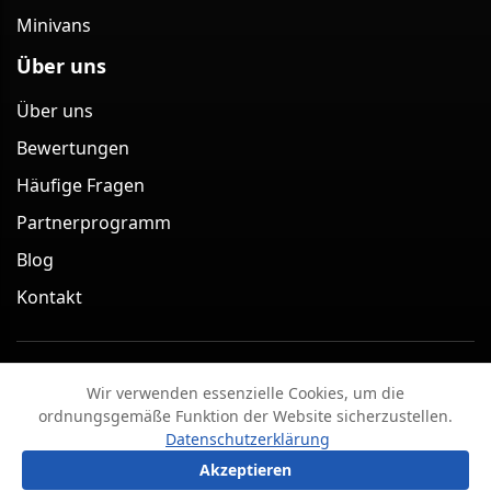
Minivans
Über uns
Über uns
Bewertungen
Häufige Fragen
Partnerprogramm
Blog
Kontakt
Minivan Berlin – Minivan-Transfer-Service in Berlin
Wir verwenden essenzielle Cookies, um die
(Deutschland) 2026
ordnungsgemäße Funktion der Website sicherzustellen.
Impressum
Datenschutzerklärung
AGB
Datenschutzerklärung
Widerrufsbelehrung & Stornobedingungen
?
Frage stellen
Akzeptieren