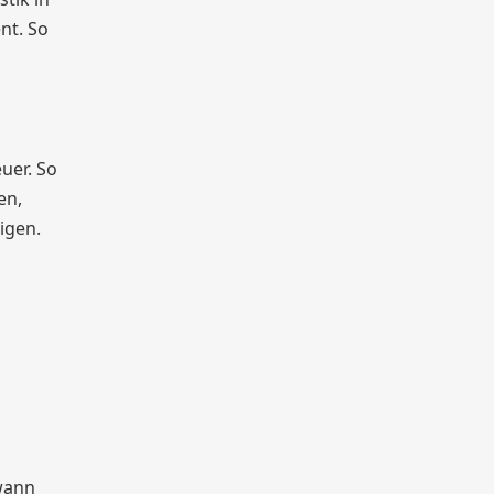
nt. So
uer. So
en,
tigen.
 wann