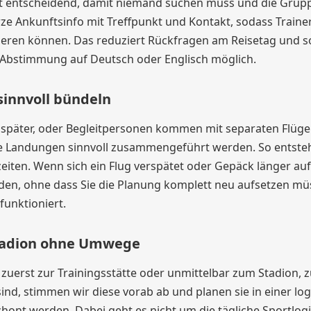
nkt entscheidend, damit niemand suchen muss und die Grup
e Ankunftsinfo mit Treffpunkt und Kontakt, sodass Trainer
ieren können. Das reduziert Rückfragen am Reisetag und s
ie Abstimmung auf Deutsch oder Englisch möglich.
sinnvoll bündeln
er später, oder Begleitpersonen kommen mit separaten Flüge
ne Landungen sinnvoll zusammengeführt werden. So entste
eiten. Wenn sich ein Flug verspätet oder Gepäck länger auf
rden, ohne dass Sie die Planung komplett neu aufsetzen mü
funktioniert.
 Stadion ohne Umwege
 zuerst zur Trainingsstätte oder unmittelbar zum Stadion, z
ind, stimmen wir diese vorab ab und planen sie in einer lo
ont werden. Dabei geht es nicht um die tägliche Sportlogis