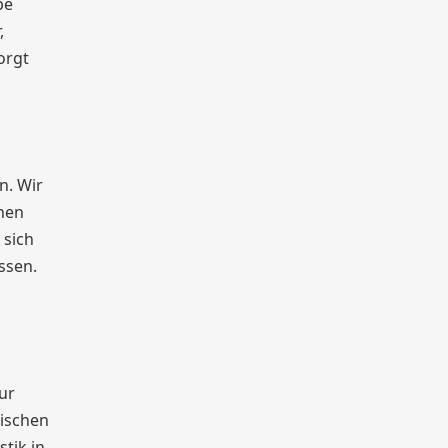
pe
,
orgt
n. Wir
hen
 sich
ssen.
ur
gischen
tik in