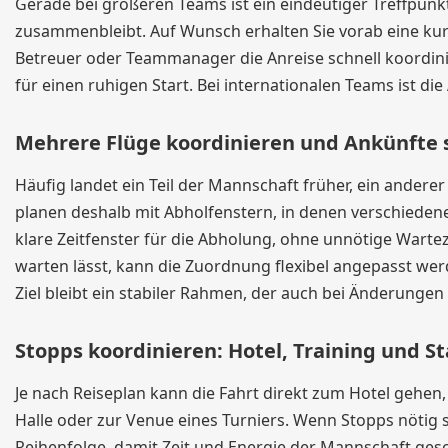
Gerade bei größeren Teams ist ein eindeutiger Treffpu
zusammenbleibt. Auf Wunsch erhalten Sie vorab eine kurz
Betreuer oder Teammanager die Anreise schnell koordin
für einen ruhigen Start. Bei internationalen Teams ist d
Mehrere Flüge koordinieren und Ankünfte 
Häufig landet ein Teil der Mannschaft früher, ein ander
planen deshalb mit Abholfenstern, in denen verschiede
klare Zeitfenster für die Abholung, ohne unnötige Wartez
warten lässt, kann die Zuordnung flexibel angepasst we
Ziel bleibt ein stabiler Rahmen, der auch bei Änderungen 
Stopps koordinieren: Hotel, Training und
Je nach Reiseplan kann die Fahrt direkt zum Hotel gehen,
Halle oder zur Venue eines Turniers. Wenn Stopps nötig s
Reihenfolge, damit Zeit und Energie der Mannschaft gesch