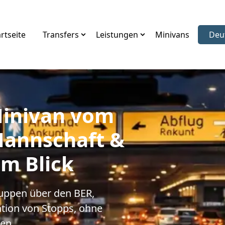
rtseite
Transfers
Leistungen
Minivans
Deu
Spr
Minivan vom
Mannschaft &
m Blick
ruppen über den BER,
tion von Stopps, ohne
hen.