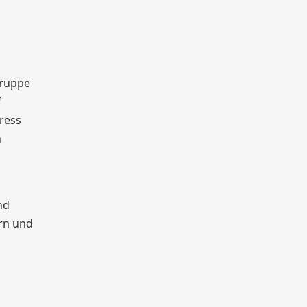
Gruppe
f
ress
n
nd
ern und