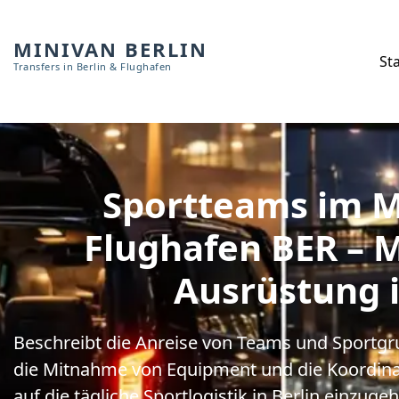
MINIVAN BERLIN
Sta
Transfers in Berlin & Flughafen
Sportteams im 
Flughafen BER – 
Ausrüstung i
Beschreibt die Anreise von Teams und Sportg
die Mitnahme von Equipment und die Koordina
auf die tägliche Sportlogistik in Berlin einzuge