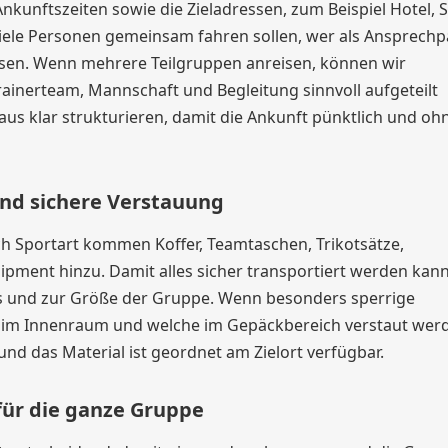
kunftszeiten sowie die Zieladressen, zum Beispiel Hotel, S
ie viele Personen gemeinsam fahren sollen, wer als Ansprech
sen. Wenn mehrere Teilgruppen anreisen, können wir
rainerteam, Mannschaft und Begleitung sinnvoll aufgeteilt
raus klar strukturieren, damit die Ankunft pünktlich und oh
und sichere Verstauung
ch Sportart kommen Koffer, Teamtaschen, Trikotsätze,
ipment hinzu. Damit alles sicher transportiert werden kann
s und zur Größe der Gruppe. Wenn besonders sperrige
le im Innenraum und welche im Gepäckbereich verstaut wer
nd das Material ist geordnet am Zielort verfügbar.
für die ganze Gruppe