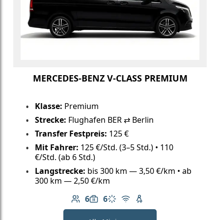
MERCEDES-BENZ V-CLASS PREMIUM
Klasse:
Premium
Strecke:
Flughafen BER ⇄ Berlin
Transfer Festpreis:
125 €
Mit Fahrer:
125 €/Std. (3–5 Std.) • 110
€/Std. (ab 6 Std.)
Langstrecke:
bis 300 km — 3,50 €/km • ab
300 km — 2,50 €/km
6
6
Anzahl der Passagiere: 6
Gepäckkapazität: 6
Klimaanlage
Kostenloses WLAN
Kindersitz verfügbar