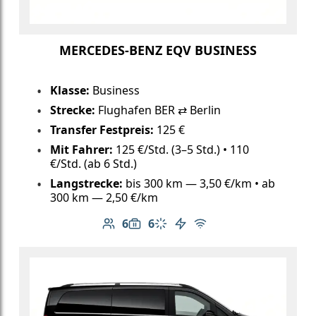
MERCEDES-BENZ EQV BUSINESS
Klasse:
Business
Strecke:
Flughafen BER ⇄ Berlin
Transfer Festpreis:
125 €
Mit Fahrer:
125 €/Std. (3–5 Std.) • 110
€/Std. (ab 6 Std.)
Langstrecke:
bis 300 km — 3,50 €/km • ab
300 km — 2,50 €/km
6
6
Anzahl der Passagiere: 6
Gepäckkapazität: 6
Klimaanlage
Elektrofahrzeug
Kostenloses WLAN