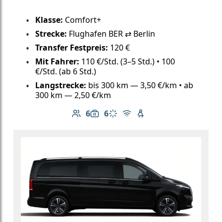
Klasse:
Comfort+
Strecke:
Flughafen BER ⇄ Berlin
Transfer Festpreis:
120 €
Mit Fahrer:
110 €/Std. (3–5 Std.) • 100
€/Std. (ab 6 Std.)
Langstrecke:
bis 300 km — 3,50 €/km • ab
300 km — 2,50 €/km
6
6
Anzahl der Passagiere: 6
Gepäckkapazität: 6
Klimaanlage
Kostenloses WLAN
Kindersitz verfügbar